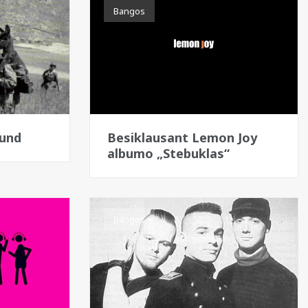
Bangos
eund
Besiklausant Lemon Joy
albumo „Stebuklas“
Bangos