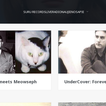
SURU RECORDS
LIVE
RADIO
NAUJIENOS
APIE
Bangos
And One
r meets Meowseph
UnderCover: Foreve