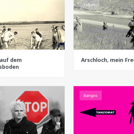
Folkas
 auf dem
Arschloch, mein Fr
sboden
Bangos