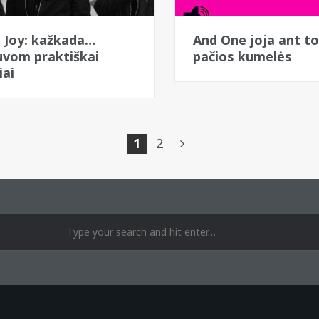
 Joy: kažkada…
And One joja ant t
vom praktiškai
pačios kumelės
iai
1
2