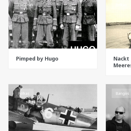
Dizainas
Folkas
Pimped by Hugo
Nackt
Meere
Folkas
Bangos