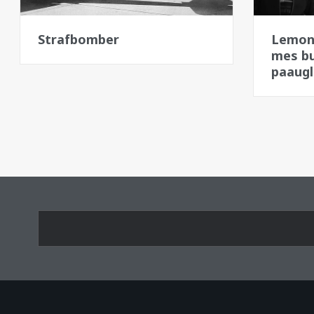
Strafbomber
Lemon
mes bu
paaugl
Posts
pagination