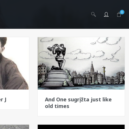
0
Bangos
r J
And One sugrįžta just like
old times