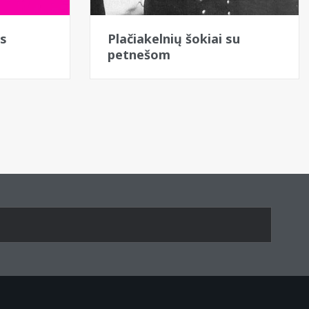
os
Plačiakelnių šokiai su
petnešom