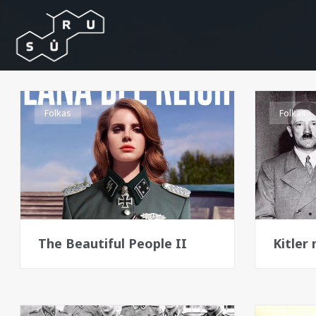
Folkas
Folkas
The Beautiful People II
Kitle