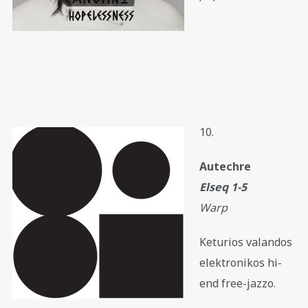
10.
Autechre
Elseq 1-5
Warp
Keturios valandos
elektronikos hi-
end free-jazzo.