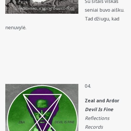
Su šitais viskas
seniai buvo aišku.
Tad džiugu, kad
nenuvylė.
04.
Zeal and Ardor
Devil Is Fine
Reflections
Records