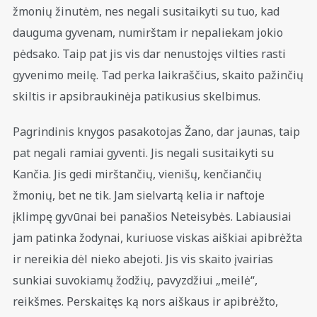
žmonių žinutėm, nes negali susitaikyti su tuo, kad
dauguma gyvenam, numirštam ir nepaliekam jokio
pėdsako. Taip pat jis vis dar nenustojęs vilties rasti
gyvenimo meilę. Tad perka laikraščius, skaito pažinčių
skiltis ir apsibraukinėja patikusius skelbimus.
Pagrindinis knygos pasakotojas Žano, dar jaunas, taip
pat negali ramiai gyventi. Jis negali susitaikyti su
Kančia. Jis gedi mirštančių, vienišų, kenčiančių
žmonių, bet ne tik. Jam sielvartą kelia ir naftoje
įklimpę gyvūnai bei panašios Neteisybės. Labiausiai
jam patinka žodynai, kuriuose viskas aiškiai apibrėžta
ir nereikia dėl nieko abejoti. Jis vis skaito įvairias
sunkiai suvokiamų žodžių, pavyzdžiui „meilė“,
reikšmes. Perskaitęs ką nors aiškaus ir apibrėžto,