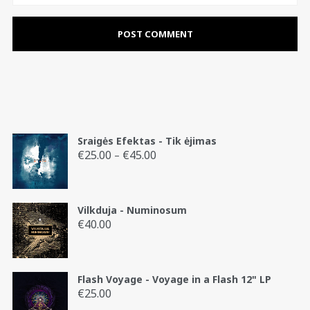
Sraigės Efektas - Tik ėjimas
€
25.00
€
45.00
Price
–
range:
€25.00
through
Vilkduja - Numinosum
€45.00
€
40.00
Flash Voyage - Voyage in a Flash 12" LP
€
25.00