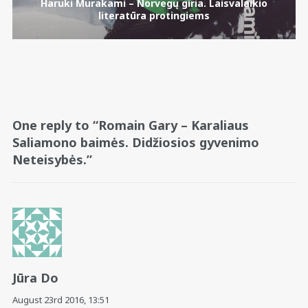
Haruki Murakami – Norvegų giria. Laisvalaikio
literatūra protingiems
One reply to “Romain Gary – Karaliaus
Saliamono baimės. Didžiosios gyvenimo
Neteisybės.”
Jūra Do
August 23rd 2016,
13:51