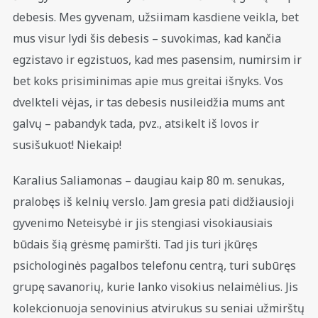
debesis. Mes gyvenam, užsiimam kasdiene veikla, bet
mus visur lydi šis debesis – suvokimas, kad kančia
egzistavo ir egzistuos, kad mes pasensim, numirsim ir
bet koks prisiminimas apie mus greitai išnyks. Vos
dvelkteli vėjas, ir tas debesis nusileidžia mums ant
galvų – pabandyk tada, pvz., atsikelt iš lovos ir
susišukuot! Niekaip!
Karalius Saliamonas – daugiau kaip 80 m. senukas,
pralobęs iš kelnių verslo. Jam gresia pati didžiausioji
gyvenimo Neteisybė ir jis stengiasi visokiausiais
būdais šią grėsmę pamiršti. Tad jis turi įkūręs
psichologinės pagalbos telefonu centrą, turi subūręs
grupę savanorių, kurie lanko visokius nelaimėlius. Jis
kolekcionuoja senovinius atvirukus su seniai užmirštų