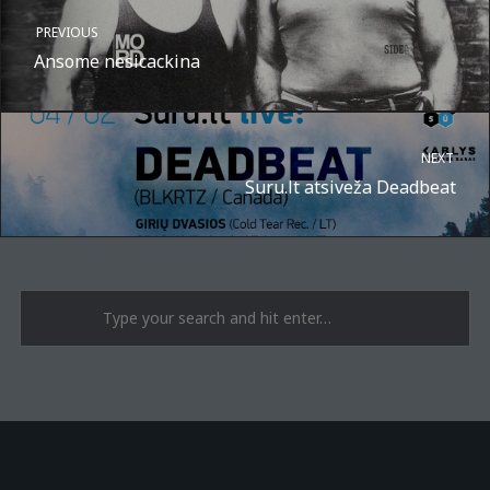
PREVIOUS
Ansome nesicackina
NEXT
Suru.lt atsiveža Deadbeat
A post shared by Suru.lt - music multiactivity (@surufortherecord)