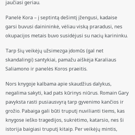
jaučiasi geriau.
Panelė Kora – į septintą dešimtį įžengusi, kadaise
garsi buvusi dainininkė, vėliau viską praradusi, nes
okupacijos metais buvo susidėjusi su nacių karininku.
Tarp šių veikėjų užsimezga įdomūs (gal net
skandalingi) santykiai, pamažu aiškėja Karaliaus
Saliamono ir panelės Koros praeitis.
Nors knygoje kalbama apie skaudžius dalykus,
negalima sakyti, kad pats kūrinys niūrus. Romain Gary
pavyksta rasti pusiausvyrą tarp gyvenimo kančios ir
grožio. Pabaiga gali būti truputį nuvilianti tiems, kas
knygose ieško tragedijos, sukrėtimo, katarsio, nes ši
istorija baigiasi truputį kitaip. Per veikėjų mintis,