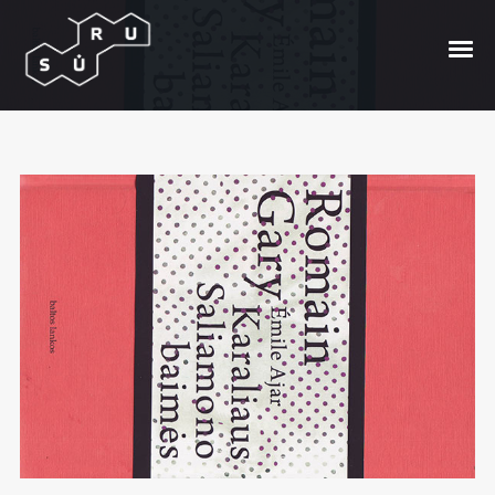
Romain Gary – Karaliaus
Saliamono baimės. Didžiosios
gyvenimo Neteisybės.
Posted On
2016/03/06
In
Knygos
by
Gailė Ne