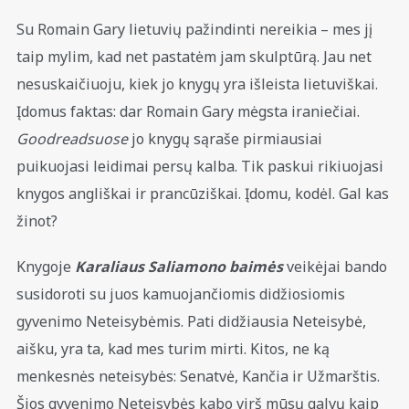
Su Romain Gary lietuvių pažindinti nereikia – mes jį
taip mylim, kad net pastatėm jam skulptūrą. Jau net
nesuskaičiuoju, kiek jo knygų yra išleista lietuviškai.
Įdomus faktas: dar Romain Gary mėgsta iraniečiai.
Goodreadsuose
jo knygų sąraše pirmiausiai
puikuojasi leidimai persų kalba. Tik paskui rikiuojasi
knygos angliškai ir prancūziškai. Įdomu, kodėl. Gal kas
žinot?
Knygoje
Karaliaus Saliamono baimės
veikėjai bando
susidoroti su juos kamuojančiomis didžiosiomis
gyvenimo Neteisybėmis. Pati didžiausia Neteisybė,
aišku, yra ta, kad mes turim mirti. Kitos, ne ką
menkesnės neteisybės: Senatvė, Kančia ir Užmarštis.
Šios gyvenimo Neteisybės kabo virš mūsų galvų kaip