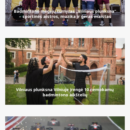
Badmintono mėgėjų turnyras „Vilniaus plunksna“
– sportinės aistros, muzika ir geras maistas
Vilniaus plunksna Vilniuje įrengė 10 nemokamų
badmintono aikštelių