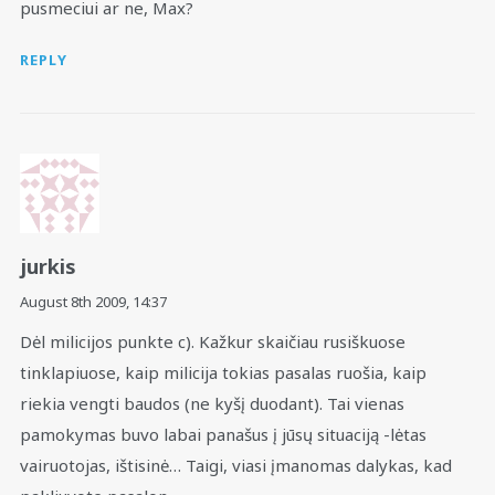
pusmeciui ar ne, Max?
REPLY
jurkis
August 8th 2009,
14:37
Dėl milicijos punkte c). Kažkur skaičiau rusiškuose
tinklapiuose, kaip milicija tokias pasalas ruošia, kaip
riekia vengti baudos (ne kyšį duodant). Tai vienas
pamokymas buvo labai panašus į jūsų situaciją -lėtas
vairuotojas, ištisinė… Taigi, viasi įmanomas dalykas, kad