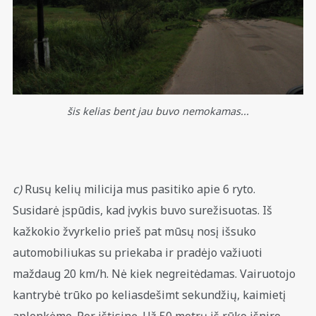
šis kelias bent jau buvo nemokamas...
c)
Rusų kelių milicija mus pasitiko apie 6 ryto.
Susidarė įspūdis, kad įvykis buvo surežisuotas. Iš
kažkokio žvyrkelio prieš pat mūsų nosį išsuko
automobiliukas su priekaba ir pradėjo važiuoti
maždaug 20 km/h. Nė kiek negreitėdamas. Vairuotojo
kantrybė trūko po keliasdešimt sekundžių, kaimietį