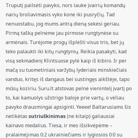
Truputį pailsėti pavyko, nors lauke įvairių komandų
narių broliavimasis vyko kone iki pusryčių. Tad
nenuostabu, jog mums antrą dieną sekėsi geriau.
Pirmą tašką pelnėme jau pirmose rungtynėse su
armėnais. Turėjome progų išplėšti visus tris, bet jų
teko palaukti iki kitų rungtynių. Reikia pasakyti, kad
visą sekmadienį Klintsuose pylė kaip iš kibiro. Ir per
mačą su tuometiniais varžybų lyderiais minskiečiais
vanduo, kritęs iš dangaus bei sustingęs aikštėje, tapo
mūsų koziriu. Suru.lt atstovas pelnė vienintelį įvartį po
to, kai kamuolys užstrigo baloje prie vartų, o vėliau
pavyko drausmingai apsiginti. Yeeee! Baltarusiams šis
netikėtas
sutriuškinimas
(ne kitaip) galiausiai
kainavo medalius. Tiesa, ir mes išsikvėpėme –
pralaimėjimas 0:2 ukrainiečiams ir lygiosios 0:0 su