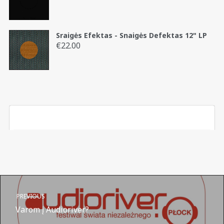
Sraigės Efektas - Snaigės Defektas 12" LP
€
22.00
PREVIOUS
Varom į Audioriver?