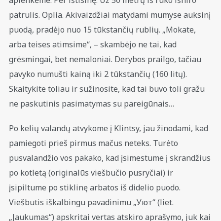
aplenkėme. Per ištisinę. Už 50 metrų iš rūko išniro
patrulis. Oplia. Akivaizdžiai matydami mumyse auksinį
puodą, pradėjo nuo 15 tūkstančių rublių. „Mokate,
arba teises atimsime“, – skambėjo ne tai, kad
grėsmingai, bet nemaloniai. Derybos prailgo, tačiau
pavyko numušti kainą iki 2 tūkstančių (160 litų).
Skaitykite toliau ir sužinosite, kad tai buvo toli gražu
ne paskutinis pasimatymas su pareigūnais…
Po kelių valandų atvykome į Klintsy, jau žinodami, kad
pamiegoti prieš pirmus mačus neteks. Turėto
pusvalandžio vos pakako, kad įsimestume į skrandžius
po kotletą (originalūs viešbučio pusryčiai) ir
įsipiltume po stiklinę arbatos iš didelio puodo.
Viešbutis iškalbingu pavadinimu „Уют“ (liet.
„Jaukumas“) apskritai vertas atskiro aprašymo, juk kai