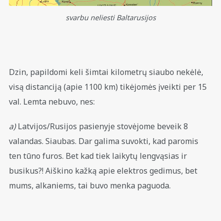
svarbu neliesti Baltarusijos
Dzin, papildomi keli šimtai kilometrų siaubo nekėlė,
visą distanciją (apie 1100 km) tikėjomės įveikti per 15
val. Lemta nebuvo, nes:
a)
Latvijos/Rusijos pasienyje stovėjome beveik 8
valandas. Siaubas. Dar galima suvokti, kad paromis
ten tūno furos. Bet kad tiek laikytų lengvąsias ir
busikus?! Aiškino kažką apie elektros gedimus, bet
mums, alkaniems, tai buvo menka paguoda.