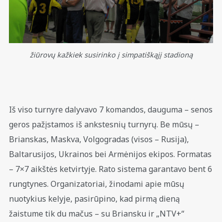
žiūrovų kažkiek susirinko į simpatiškąjį stadioną
Iš viso turnyre dalyvavo 7 komandos, dauguma – senos
geros pažįstamos iš ankstesnių turnyrų. Be mūsų –
Brianskas, Maskva, Volgogradas (visos – Rusija),
Baltarusijos, Ukrainos bei Armėnijos ekipos. Formatas
– 7×7 aikštės ketvirtyje. Rato sistema garantavo bent 6
rungtynes. Organizatoriai, žinodami apie mūsų
nuotykius kelyje, pasirūpino, kad pirmą dieną
žaistume tik du mačus – su Briansku ir „NTV+“