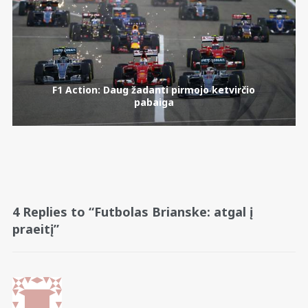
F1 Action: Daug žadanti pirmojo ketvirčio
pabaiga
4 Replies to “Futbolas Brianske: atgal į
praeitį”