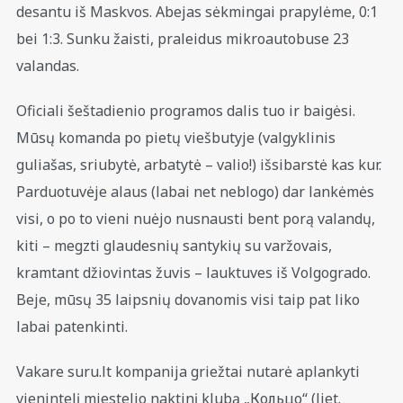
desantu iš Maskvos. Abejas sėkmingai prapylėme, 0:1
bei 1:3. Sunku žaisti, praleidus mikroautobuse 23
valandas.
Oficiali šeštadienio programos dalis tuo ir baigėsi.
Mūsų komanda po pietų viešbutyje (valgyklinis
guliašas, sriubytė, arbatytė – valio!) išsibarstė kas kur.
Parduotuvėje alaus (labai net neblogo) dar lankėmės
visi, o po to vieni nuėjo nusnausti bent porą valandų,
kiti – megzti glaudesnių santykių su varžovais,
kramtant džiovintas žuvis – lauktuves iš Volgogrado.
Beje, mūsų 35 laipsnių dovanomis visi taip pat liko
labai patenkinti.
Vakare suru.lt kompanija griežtai nutarė aplankyti
vienintelį miestelio naktinį klubą „Кольцо“ (liet.