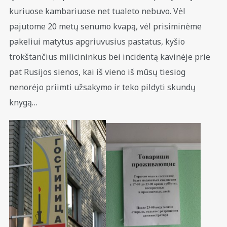
kuriuose kambariuose net tualeto nebuvo. Vėl
pajutome 20 metų senumo kvapą, vėl prisiminėme
pakeliui matytus apgriuvusius pastatus, kyšio
trokštančius milicininkus bei incidentą kavinėje prie
pat Rusijos sienos, kai iš vieno iš mūsų tiesiog
nenorėjo priimti užsakymo ir teko pildyti skundų
knygą…