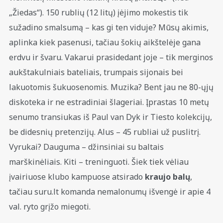
„Žiedas“). 150 rublių (12 litų) įėjimo mokestis tik
sužadino smalsumą – kas gi ten viduje? Mūsų akimis,
aplinka kiek pasenusi, tačiau šokių aikštelėje gana
erdvu ir švaru. Vakarui prasidedant joje – tik merginos
aukštakulniais bateliais, trumpais sijonais bei
lakuotomis šukuosenomis. Muzika? Bent jau ne 80-ųjų
diskoteka ir ne estradiniai šlageriai. Įprastas 10 metų
senumo transiukas iš Paul van Dyk ir Tiesto kolekcijų,
be didesnių pretenzijų. Alus – 45 rubliai už puslitrį.
Vyrukai? Dauguma – džinsiniai su baltais
marškinėliais. Kiti – treninguoti. Šiek tiek vėliau
įvairiuose klubo kampuose atsirado
kraujo balų
,
tačiau suru.lt komanda nemalonumų išvengė ir apie 4
val. ryto grįžo miegoti.