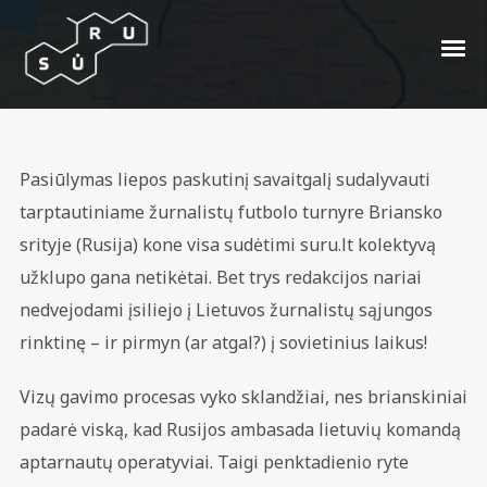
Futbolas Brianske: atgal į
Pasiūlymas liepos paskutinį savaitgalį sudalyvauti
praeitį
tarptautiniame žurnalistų futbolo turnyre Briansko
srityje (Rusija) kone visa sudėtimi suru.lt kolektyvą
Posted On
2009/08/05
In
Prakaitas
by
užklupo gana netikėtai. Bet trys redakcijos nariai
Maksimas Tapyras
nedvejodami įsiliejo į Lietuvos žurnalistų sąjungos
rinktinę – ir pirmyn (ar atgal?) į sovietinius laikus!
Vizų gavimo procesas vyko sklandžiai, nes brianskiniai
padarė viską, kad Rusijos ambasada lietuvių komandą
aptarnautų operatyviai. Taigi penktadienio ryte