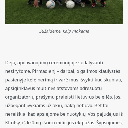
Sužaidėme, kaip mokame
Deja, apdovanojimų ceremonijoje sudalyvauti
nesiryžome. Pirmadienį – darbai, o galimos kiaulystės
pasienyje kėlė nerimą ir varė mus išvykti kuo skubiau,
apsiginklavus muitinės atstovams adresuotu
organizatorių prašymu praleisti lietuvius be eilės. Jos,
užbėgant įvykiams už akių, naktį nebuvo. Bet tai
nereiškia, kad apsiėjome be nuotykių. Vos pajudėjus iš
Klintsy, iš krūmų išniro milicijos ekipažas. Šypsojomės,