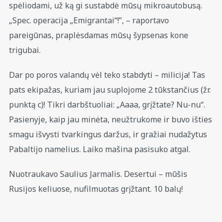
spėliodami, už ką gi sustabdė mūsų mikroautobusą.
„Spec. operacija „Emigrantai“!”, – raportavo
pareigūnas, praplėsdamas mūsų šypsenas kone
trigubai.
Dar po poros valandų vėl teko stabdyti – milicija! Tas
pats ekipažas, kuriam jau suplojome 2 tūkstančius (žr.
punktą c)! Tikri darbštuoliai: „Aaaa, grįžtate? Nu-nu“.
Pasienyje, kaip jau minėta, neužtrukome ir buvo išties
smagu išvysti tvarkingus daržus, ir gražiai nudažytus
Pabaltijo namelius. Laiko mašina pasisuko atgal.
Nuotraukavo Saulius Jarmalis. Desertui – mūšis
Rusijos keliuose, nufilmuotas grįžtant. 10 balų!