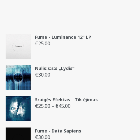
Fume - Luminance 12" LP
€
25.00
Nulis:s:s:s „Lydis“
€
30.00
Sraigės Efektas - Tik ėjimas
€
25.00
€
45.00
Price
–
range:
€25.00
through
Fume - Data Sapiens
€45.00
€
30.00