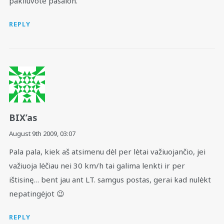
pakliuvote pasalon.
REPLY
BIX’as
August 9th 2009,
03:07
Pala pala, kiek aš atsimenu dėl per lėtai važiuojančio, jei
važiuoja lėčiau nei 30 km/h tai galima lenkti ir per
ištisinę… bent jau ant LT. samgus postas, gerai kad nulėkt
nepatingėjot 😉
REPLY