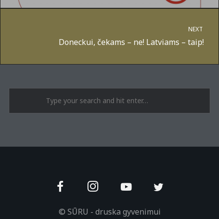
NEXT
Doneckui, čekams – ne! Latviams – taip!
A post shared by Suru.lt - music multiactivity (@surufortherecord)
© SŪRU - druska gyvenimui