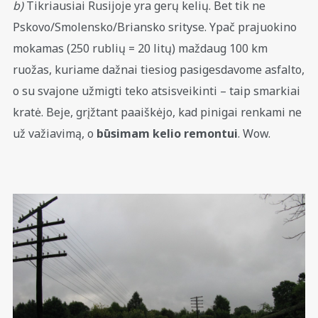
b)
Tikriausiai Rusijoje yra gerų kelių. Bet tik ne
Pskovo/Smolensko/Briansko srityse. Ypač prajuokino
mokamas (250 rublių = 20 litų) maždaug 100 km
ruožas, kuriame dažnai tiesiog pasigesdavome asfalto,
o su svajone užmigti teko atsisveikinti – taip smarkiai
kratė. Beje, grįžtant paaiškėjo, kad pinigai renkami ne
už važiavimą, o
būsimam kelio remontui
. Wow.