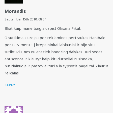
Morandis
September 15th 2010,
08:54
Bliat kaip mane baigia uzpist Oksana Pikul.
O sutikima ziurejau per reklamines pertraukas Hanibalo
per BTV metu. Cj krepsininkai labiausiai ir bijo situ
sutiktuviu, nes nu ant tiek boooring dalykas. Turi sedet
ant scenos ir klausyt kaip kiti durneliai nusisneka,
nusidainuoja ir pastoviai turi a la sypsotis pagal tai. Ziaurus
reikalas
REPLY