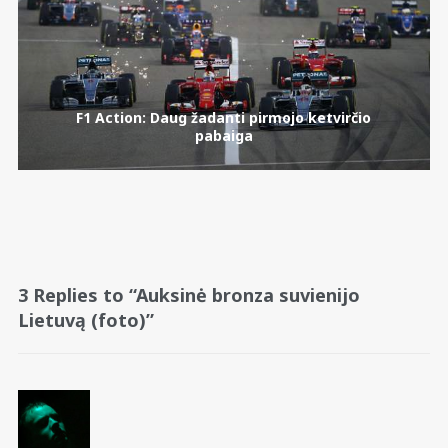
F1 Action: Daug žadanti pirmojo ketvirčio
pabaiga
3 Replies to “Auksinė bronza suvienijo
Lietuvą (foto)”