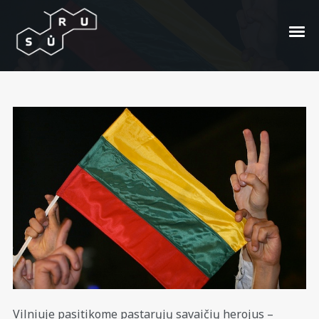
Auksinė bronza suvienijo
Lietuvą (foto)
Posted On
2010/09/15
In
Prakaitas
by
Martynas Nostra
Vilniuje pasitikome pastarųjų savaičių herojus –