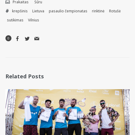
Prakaitas
Sūru
krepšinis
Lietuva
pasaulio čempionatas
rinktinė
Rotušė
sutikimas
Vilnius
0
Related Posts