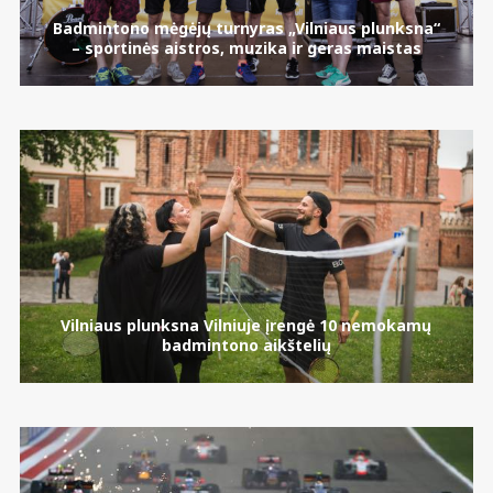
Badmintono mėgėjų turnyras „Vilniaus plunksna“
– sportinės aistros, muzika ir geras maistas
Vilniaus plunksna Vilniuje įrengė 10 nemokamų
badmintono aikštelių