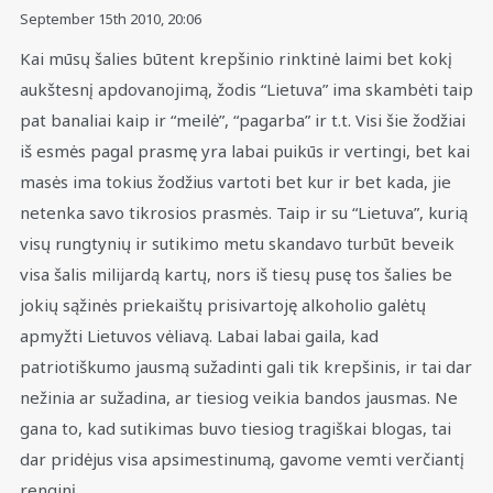
September 15th 2010,
20:06
Kai mūsų šalies būtent krepšinio rinktinė laimi bet kokį
aukštesnį apdovanojimą, žodis “Lietuva” ima skambėti taip
pat banaliai kaip ir “meilė”, “pagarba” ir t.t. Visi šie žodžiai
iš esmės pagal prasmę yra labai puikūs ir vertingi, bet kai
masės ima tokius žodžius vartoti bet kur ir bet kada, jie
netenka savo tikrosios prasmės. Taip ir su “Lietuva”, kurią
visų rungtynių ir sutikimo metu skandavo turbūt beveik
visa šalis milijardą kartų, nors iš tiesų pusę tos šalies be
jokių sąžinės priekaištų prisivartoję alkoholio galėtų
apmyžti Lietuvos vėliavą. Labai labai gaila, kad
patriotiškumo jausmą sužadinti gali tik krepšinis, ir tai dar
nežinia ar sužadina, ar tiesiog veikia bandos jausmas. Ne
gana to, kad sutikimas buvo tiesiog tragiškai blogas, tai
dar pridėjus visa apsimestinumą, gavome vemti verčiantį
renginį.