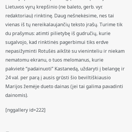
Lietuvos vyrų krepšinio (ne baleto, gerb. vyr.
redaktoriau) rinktinę. Daug nešnekėsime, nes tai
vienas iš tų nereikalaujančių teksto įrašų. Turime tik
du prašymus: atimti pilietybę iš gudručių, kurie
sugalvojo, kad rinktinės pagerbimui tiks erdve
nepasižyminti Rotušės aikštė su vieninteliu ir niekam
nematomu ekranu, o tuos melomanus, kurie
pakvietė “padainuoti” Kastanedą, uždaryti į belangę ir
24 val. per parą į ausis grūsti šio beviltiškiausio
Marijos žemėje dueto dainas (jei tai galima pavadinti
dainomis).
[nggallery id=222]