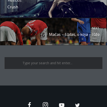
PREVIOUS
Crush
NEXT
Mačas – šūdas, o koja – lūžo
A post shared by Suru.lt - music multiactivity (@surufortherecord)