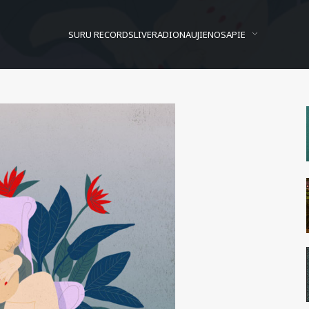
SURU RECORDS
LIVE
RADIO
NAUJIENOS
APIE
ivid sadness | Laura Breili
Posted On
2015/08/25
In
Ašaros
by
Justė Tyčia