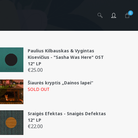
0
Paulius Kilbauskas & Vygintas
Kisevičius - "Sasha Was Here" OST
12" LP
ng
€
25.00
Šiaurės kryptis „Dainos lapei“
SOLD OUT
Sraigės Efektas - Snaigės Defektas
12" LP
€
22.00