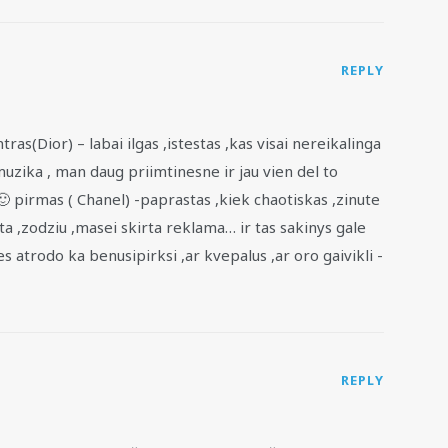
REPLY
(Dior) – labai ilgas ,istestas ,kas visai nereikalinga
muzika , man daug priimtinesne ir jau vien del to
🙂 pirmas ( Chanel) -paprastas ,kiek chaotiskas ,zinute
a ,zodziu ,masei skirta reklama… ir tas sakinys gale
es atrodo ka benusipirksi ,ar kvepalus ,ar oro gaivikli -
REPLY