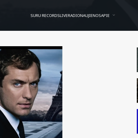
SURU RECORDS
LIVE
RADIO
NAUJIENOS
APIE
Metras vs. Metras
Posted On
2010/09/09
In
Folkas
by
Žmogus Avis