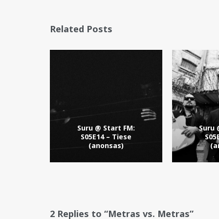
Related Posts
Suru @ Start FM:
Suru 
S05E14 – Tiese
S05
(anonsas)
(a
2 Replies to “Metras vs. Metras”