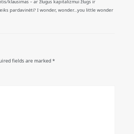
tis/klausimas – ar žlugus kapitalizmui žlugs ir
 reiks pardavinėti? I wonder, wonder…you little wonder
ired fields are marked
*