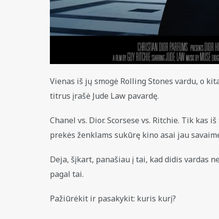
Vienas iš jų smogė Rolling Stones vardu, o kita
titrus įrašė Jude Law pavardę.
Chanel vs. Dior. Scorsese vs. Ritchie.
Tik kas iš
prekės ženklams sukūrę kino asai jau savaime
Deja, šįkart, panašiau į tai, kad didis vardas n
pagal tai.
Pažiūrėkit ir pasakykit: kuris kurį?