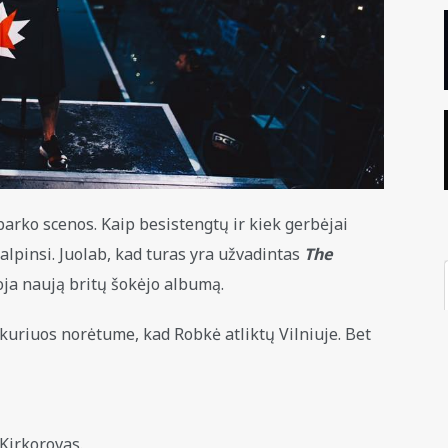
parko scenos. Kaip besistengtų ir kiek gerbėjai
alpinsi. Juolab, kad turas yra užvadintas
The
ja naują britų šokėjo albumą.
kuriuos norėtume, kad Robkė atliktų Vilniuje. Bet
 Kirkorovas.