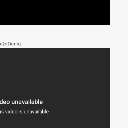
eždžionių.