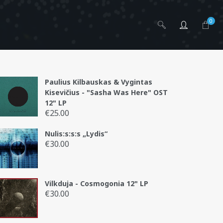
0
Paulius Kilbauskas & Vygintas
Kisevičius - "Sasha Was Here" OST
12" LP
ų jis neatliks
€
25.00
Nulis:s:s:s „Lydis“
€
30.00
Vilkduja - Cosmogonia 12" LP
€
30.00