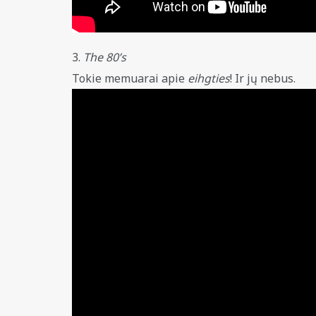
3.
The 80’s
Tokie memuarai apie
eihgties
! Ir jų nebus.