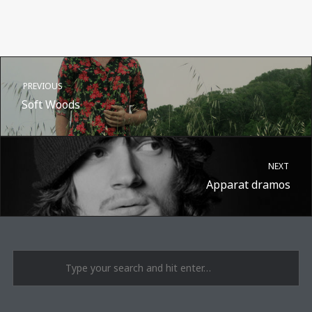
PREVIOUS
Soft Woods
NEXT
Apparat dramos
A post shared by Suru.lt - music multiactivity (@surufortherecord)