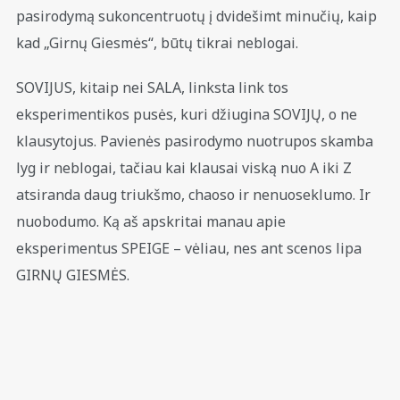
pasirodymą sukoncentruotų į dvidešimt minučių, kaip
kad „Girnų Giesmės“, būtų tikrai neblogai.
SOVIJUS, kitaip nei SALA, linksta link tos
eksperimentikos pusės, kuri džiugina SOVIJŲ, o ne
klausytojus. Pavienės pasirodymo nuotrupos skamba
lyg ir neblogai, tačiau kai klausai viską nuo A iki Z
atsiranda daug triukšmo, chaoso ir nenuoseklumo. Ir
nuobodumo. Ką aš apskritai manau apie
eksperimentus SPEIGE – vėliau, nes ant scenos lipa
GIRNŲ GIESMĖS.