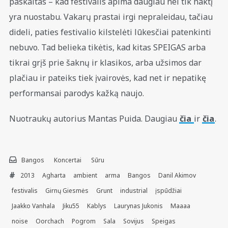
paskaitas – kad festivalis apima daugiau nei tik naktį
yra nuostabu. Vakarų prastai irgi nepraleidau, tačiau
dideli, paties festivalio kilstelėti lūkesčiai patenkinti
nebuvo. Tad belieka tikėtis, kad kitas SPEIGAS arba
tikrai grįš prie šaknų ir klasikos, arba užsimos dar
plačiau ir pateiks tiek įvairovės, kad net ir nepatikę
performansai parodys kažką naujo.
Nuotraukų autorius Mantas Puida. Daugiau
čia
ir
čia
.
Bangos
Koncertai
Sūru
2013
Agharta
ambient
arma
Bangos
Danil Akimov
festivalis
Girnų Giesmės
Grunt
industrial
įspūdžiai
Jaakko Vanhala
Jiku55
Kablys
Laurynas Jukonis
Maaaa
noise
Oorchach
Pogrom
Sala
Sovijus
Speigas