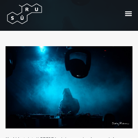
Dvi dienos Speigo
Posted On
2013/02/13
In
Bangos
by
Audrius
Šėlsta