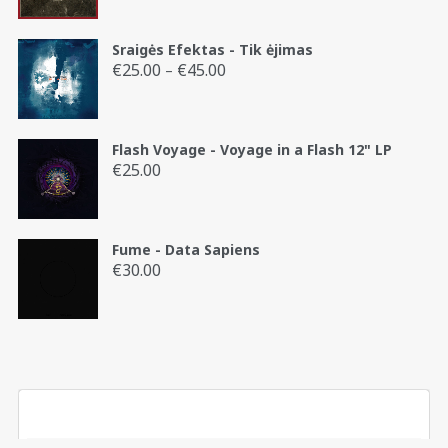
Sraigės Efektas - Tik ėjimas
€
25.00
€
45.00
Price
–
range:
€25.00
through
Flash Voyage - Voyage in a Flash 12" LP
€45.00
€
25.00
Fume - Data Sapiens
€
30.00