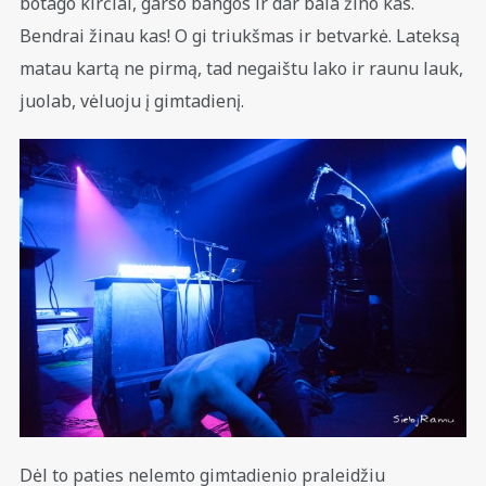
botago kirčiai, garso bangos ir dar bala žino kas.
Bendrai žinau kas! O gi triukšmas ir betvarkė. Lateksą
matau kartą ne pirmą, tad negaištu lako ir raunu lauk,
juolab, vėluoju į gimtadienį.
Dėl to paties nelemto gimtadienio praleidžiu