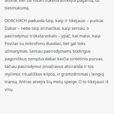
aiškiai. Bet tai iškart sukelia atlikėjui pagarbą, už
tiesmukumą.
OORCHACH paduoda taip, kaip ir tikėjausi – puikiai.
Dabar – nebe taip archaiškai, kaip seniau, o
pasirodymui trūksta vokalo – ypač, kai matai, kaip
Povilas su mikrofonu duodasi, bet gal toks
užmanymas. Seniau pasirodymams būdingus
pagoniškus
semplus
dabar keičia sintetinis purvas,
tačiau pasirodymui įsivažiavus atsiranda ir tos
mylimos rituališkos kilpos, ir gramzdinimas į lengvą
transą. Antras atvejis šių metų speige. O to tikėjausi iš
visų.