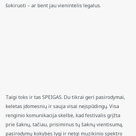
šokiruoti – ar bent jau vienintelis legalus.
Taigi toks ir tas SPEIGAS. Du tikrai geri pasirodymai,
keletas įdomesnių ir sauja visai neįspūdingų. Visa
renginio komunikacija skelbė, kad festivalis grįžta
prie šaknų, tačiau, prisiminus tų šaknų vientisumą,
pasirodymų kokybės lygį ir netgi muzikinio spektro