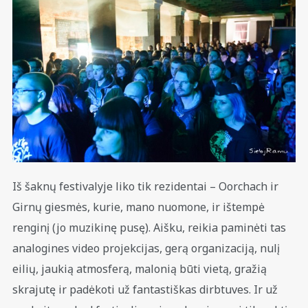
Iš šaknų festivalyje liko tik rezidentai – Oorchach ir
Girnų giesmės, kurie, mano nuomone, ir ištempė
renginį (jo muzikinę pusę). Aišku, reikia paminėti tas
analogines video projekcijas, gerą organizaciją, nulį
eilių, jaukią atmosferą, malonią būti vietą, gražią
skrajutę ir padėkoti už fantastiškas dirbtuves. Ir už