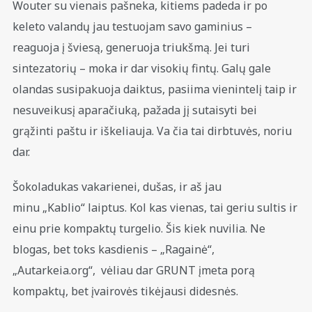
Wouter su vienais pašneka, kitiems padeda ir po
keleto valandų jau testuojam savo gaminius –
reaguoja į šviesą, generuoja triukšmą. Jei turi
sintezatorių – moka ir dar visokių fintų. Galų gale
olandas susipakuoja daiktus, pasiima vienintelį taip ir
nesuveikusį aparačiuką, pažada jį sutaisyti bei
grąžinti paštu ir iškeliauja. Va čia tai dirbtuvės, noriu
dar.
Šokoladukas vakarienei, dušas, ir aš jau
minu „Kablio“ laiptus. Kol kas vienas, tai geriu sultis ir
einu prie kompaktų turgelio. Šis kiek nuvilia. Ne
blogas, bet toks kasdienis – „Ragainė“,
„Autarkeia.org“, vėliau dar GRUNT įmeta porą
kompaktų, bet įvairovės tikėjausi didesnės.