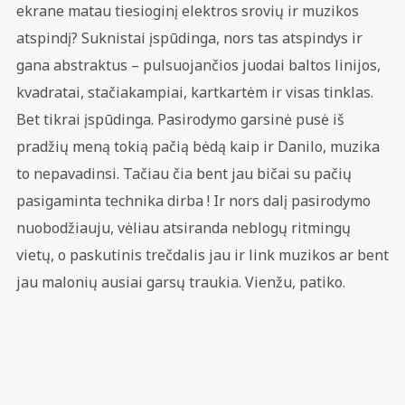
ekrane matau tiesioginį elektros srovių ir muzikos
atspindį? Suknistai įspūdinga, nors tas atspindys ir
gana abstraktus – pulsuojančios juodai baltos linijos,
kvadratai, stačiakampiai, kartkartėm ir visas tinklas.
Bet tikrai įspūdinga. Pasirodymo garsinė pusė iš
pradžių meną tokią pačią bėdą kaip ir Danilo, muzika
to nepavadinsi. Tačiau čia bent jau bičai su pačių
pasigaminta technika dirba ! Ir nors dalį pasirodymo
nuobodžiauju, vėliau atsiranda neblogų ritmingų
vietų, o paskutinis trečdalis jau ir link muzikos ar bent
jau malonių ausiai garsų traukia. Vienžu, patiko.