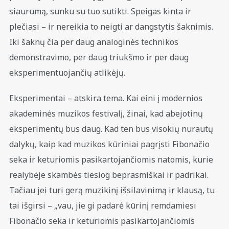
siaurumą, sunku su tuo sutikti. Speigas kinta ir
plečiasi – ir nereikia to neigti ar dangstytis šaknimis.
Iki šaknų čia per daug analoginės technikos
demonstravimo, per daug triukšmo ir per daug
eksperimentuojančių atlikėjų.
Eksperimentai – atskira tema. Kai eini į modernios
akademinės muzikos festivalį, žinai, kad abejotinų
eksperimentų bus daug. Kad ten bus visokių nurautų
dalykų, kaip kad muzikos kūriniai pagrįsti Fibonačio
seka ir keturiomis pasikartojančiomis natomis, kurie
realybėje skambės tiesiog beprasmiškai ir padrikai.
Tačiau jei turi gerą muzikinį išsilavinimą ir klausą, tu
tai išgirsi – „vau, jie gi padarė kūrinį remdamiesi
Fibonačio seka ir keturiomis pasikartojančiomis