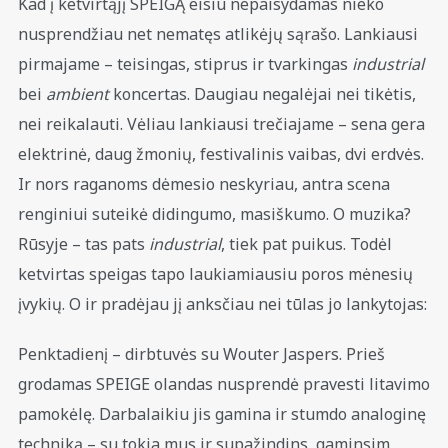
Kad į ketvirtąjį SPEIGĄ eisiu nepaisydamas nieko
nusprendžiau net nematęs atlikėjų sąrašo. Lankiausi
pirmajame – teisingas, stiprus ir tvarkingas
industrial
bei
ambient
koncertas. Daugiau negalėjai nei tikėtis,
nei reikalauti. Vėliau lankiausi trečiajame – sena gera
elektrinė, daug žmonių, festivalinis vaibas, dvi erdvės.
Ir nors raganoms dėmesio neskyriau, antra scena
renginiui suteikė didingumo, masiškumo. O muzika?
Rūsyje – tas pats
industrial
, tiek pat puikus. Todėl
ketvirtas speigas tapo laukiamiausiu poros mėnesių
įvykių. O ir pradėjau jį anksčiau nei tūlas jo lankytojas:
Penktadienį – dirbtuvės su Wouter Jaspers. Prieš
grodamas SPEIGE olandas nusprendė pravesti litavimo
pamokėlę. Darbalaikiu jis gamina ir stumdo analoginę
techniką – su tokia mus ir supažindins, gaminsim