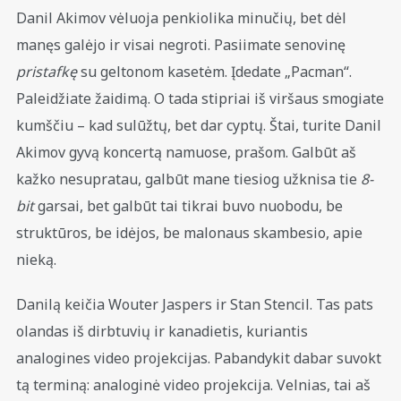
Danil Akimov vėluoja penkiolika minučių, bet dėl
manęs galėjo ir visai negroti. Pasiimate senovinę
pristafkę
su geltonom kasetėm. Įdedate „Pacman“.
Paleidžiate žaidimą. O tada stipriai iš viršaus smogiate
kumščiu – kad sulūžtų, bet dar cyptų. Štai, turite Danil
Akimov gyvą koncertą namuose, prašom. Galbūt aš
kažko nesupratau, galbūt mane tiesiog užknisa tie
8-
bit
garsai, bet galbūt tai tikrai buvo nuobodu, be
struktūros, be idėjos, be malonaus skambesio, apie
nieką.
Danilą keičia Wouter Jaspers ir Stan Stencil. Tas pats
olandas iš dirbtuvių ir kanadietis, kuriantis
analogines video projekcijas. Pabandykit dabar suvokt
tą terminą: analoginė video projekcija. Velnias, tai aš