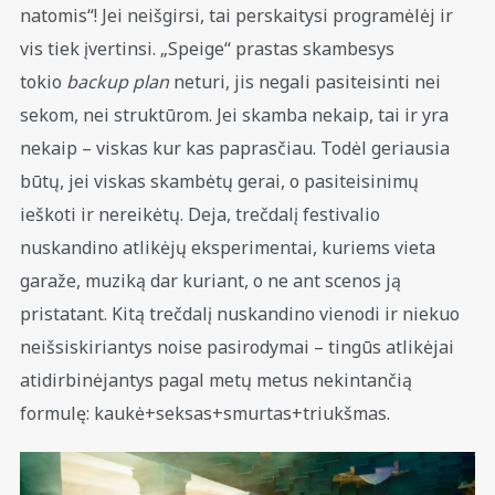
natomis“! Jei neišgirsi, tai perskaitysi programėlėj ir
vis tiek įvertinsi. „Speige“ prastas skambesys
tokio
backup
plan
neturi, jis negali pasiteisinti nei
sekom, nei struktūrom. Jei skamba nekaip, tai ir yra
nekaip – viskas kur kas paprasčiau. Todėl geriausia
būtų, jei viskas skambėtų gerai, o pasiteisinimų
ieškoti ir nereikėtų. Deja, trečdalį festivalio
nuskandino atlikėjų eksperimentai, kuriems vieta
garaže, muziką dar kuriant, o ne ant scenos ją
pristatant. Kitą trečdalį nuskandino vienodi ir niekuo
neišsiskiriantys noise pasirodymai – tingūs atlikėjai
atidirbinėjantys pagal metų metus nekintančią
formulę: kaukė+seksas+smurtas+triukšmas.