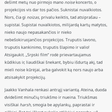
dešimt metų nuo pirmojo mano
noise
koncerto, o
projekcijos vis dar tos pačios. Suknistai nuvalkiotos.
Nors, čia gi
noizas
, privalu keiktis, tad atsiprašau –
supistai. Supistai nuvalkiotos, milijardą kartų matytos,
nieko naujo nepasakančios ir nieko
nebešokiruojančios projekcijos. Truputis lavono,
truputis kankinimo, truputis šlapimo ir valio!
Atsigaukit. „Srpski film“ rodė prievartaujamus
kūdikius ir, liaudiškai šnekant, bybiu išdurtą akį, tad
mieli noise kūrėjai, arba galvokit ką nors naujo arba
atsisakykit projekcijų.
Jaakko Vanhala renkasi antrąjį variantą. Ateina, duoda
dvidešimt minučių triukšmo ir nueina. Triukšmas
visiškai
harsh
, smogia be apylankų, paprastai ir