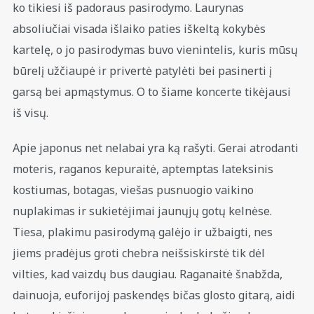
ko tikiesi iš padoraus pasirodymo. Laurynas
absoliučiai visada išlaiko paties iškeltą kokybės
kartelę, o jo pasirodymas buvo vienintelis, kuris mūsų
būrelį užčiaupė ir privertė patylėti bei pasinerti į
garsą bei apmąstymus. O to šiame koncerte tikėjausi
iš visų.
Apie japonus net nelabai yra ką rašyti. Gerai atrodanti
moteris, raganos kepuraitė, aptemptas lateksinis
kostiumas, botagas, viešas pusnuogio vaikino
nuplakimas ir sukietėjimai jaunųjų gotų kelnėse.
Tiesa, plakimu pasirodymą galėjo ir užbaigti, nes
jiems pradėjus groti chebra neišsiskirstė tik dėl
vilties, kad vaizdų bus daugiau. Raganaitė šnabžda,
dainuoja, euforijoj paskendęs bičas glosto gitarą, aidi