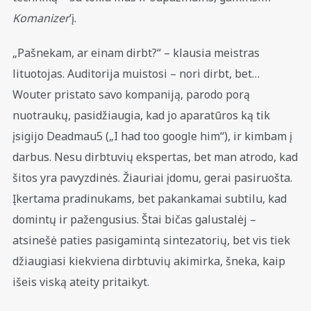
Komanizer
‘į.
„Pašnekam, ar einam dirbt?“ – klausia meistras
lituotojas. Auditorija muistosi – nori dirbt, bet…
Wouter pristato savo kompaniją, parodo porą
nuotraukų, pasidžiaugia, kad jo aparatūros ką tik
įsigijo Deadmau5 („I had too google him“), ir kimbam į
darbus. Nesu dirbtuvių ekspertas, bet man atrodo, kad
šitos yra pavyzdinės. Žiauriai įdomu, gerai pasiruošta.
Įkertama pradinukams, bet pakankamai subtilu, kad
domintų ir pažengusius. Štai bičas galustalėj –
atsinešė paties pasigamintą sintezatorių, bet vis tiek
džiaugiasi kiekviena dirbtuvių akimirka, šneka, kaip
išeis viską ateity pritaikyt.