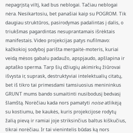
nepagrįstą viltį, kad bus neblogai. Tačiau neblogai
nėra. Nesikartosiu, bet panašiai kaip su POGROM. Tik
daugiau struktūros, pasirodymas padalintas į dalis, o
triukšmas pagardintas nesuprantamais išrėktais
manifestais. Video projekcijas patys nufilmavo:
kažkokioj sodyboj parišta mergaitė-moteris, kuriai
veidą mėsos gabalu padaužo, apspjaudo, apšlapina ir
aptaško sperma. Tarp šių džiugių akimirkų žiūrovai
išvysta ir, suprask, destruktyviai intelektualių citatų,
bet iš tikro tai primesdami tamsiuosius menininkus
GRUNT mums bando sumaitinti nusibodusį bedvasį
šlamštą. Norėčiau kada nors pamatyti
noise
atlikėją
su kostiumu, be kaukės, kuris projekcijose rodytų
žalią pievą ir ramiai joje striksinčius baltus kiškučius,
tikrai norėčiau. Ir tai vienintelis būdas ką nors