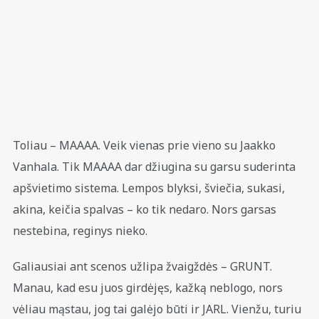
Toliau – MAAAA. Veik vienas prie vieno su Jaakko
Vanhala. Tik MAAAA dar džiugina su garsu suderinta
apšvietimo sistema. Lempos blyksi, šviečia, sukasi,
akina, keičia spalvas – ko tik nedaro. Nors garsas
nestebina, reginys nieko.
Galiausiai ant scenos užlipa žvaigždės – GRUNT.
Manau, kad esu juos girdėjęs, kažką neblogo, nors
vėliau mąstau, jog tai galėjo būti ir JARL. Vienžu, turiu