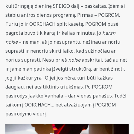
kultūringąją dieninę SPEIGO dalį – paskaitas. Įdėmiai
stebiu antros dienos programą. Pirmas – POGROM.
Turiu jo ir OORCHACH split kasetę. POGROM pusė
pagrota buvo tik kartą ir kelias minutes. Jo
harsh
noise
– ne man, aš jo nesuprantu, nežinau ar noriu
suprasti ir nenoriu skirti laiko, kad sužinočiau ar
norius suprasti. Nesu prieš
noise
apskritai, tačiau net
ir jame man patinka įžvelgti struktūrą, ar bent žinoti,
jog ji kažkur yra. O jei jos nėra, turi būti kažkas
daugiau, nei atsitiktinis triukšmas. Po POGROM
pasirodys Jaakko Vanhala – dar vienas panašus. Todėl
taikom į OORCHACH… bet atvažiuojam į POGROM
pasirodymo vidurį.