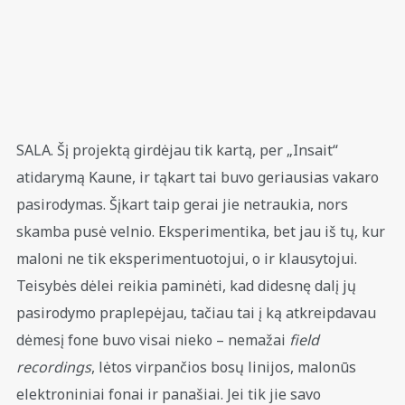
SALA. Šį projektą girdėjau tik kartą, per „Insait“
atidarymą Kaune, ir tąkart tai buvo geriausias vakaro
pasirodymas. Šįkart taip gerai jie netraukia, nors
skamba pusė velnio. Eksperimentika, bet jau iš tų, kur
maloni ne tik eksperimentuotojui, o ir klausytojui.
Teisybės dėlei reikia paminėti, kad didesnę dalį jų
pasirodymo praplepėjau, tačiau tai į ką atkreipdavau
dėmesį fone buvo visai nieko – nemažai
field
recordings
, lėtos virpančios bosų linijos, malonūs
elektroniniai fonai ir panašiai. Jei tik jie savo