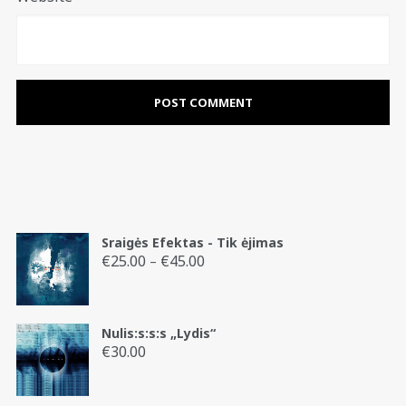
Sraigės Efektas - Tik ėjimas
€
25.00
€
45.00
Price
–
range:
€25.00
through
Nulis:s:s:s „Lydis“
€45.00
€
30.00