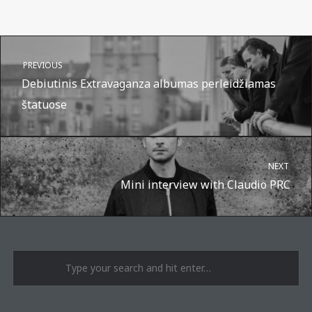
PREVIOUS
Debiutinis Extravaganza albumas perleidžiamas
štatuose
NEXT
Mini interview with Claudio PRC
A post shared by Suru.lt - music multiactivity (@surufortherecord)