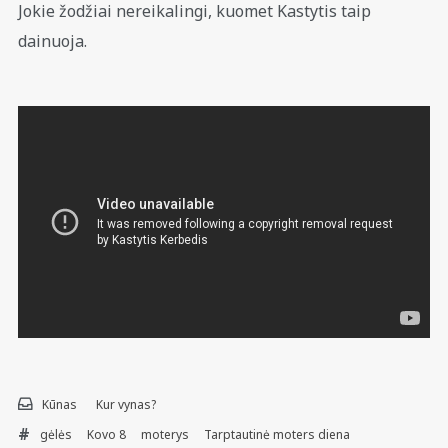
Jokie žodžiai nereikalingi, kuomet Kastytis taip
dainuoja.
Kūnas
Kur vynas?
gėlės
Kovo 8
moterys
Tarptautinė moters diena