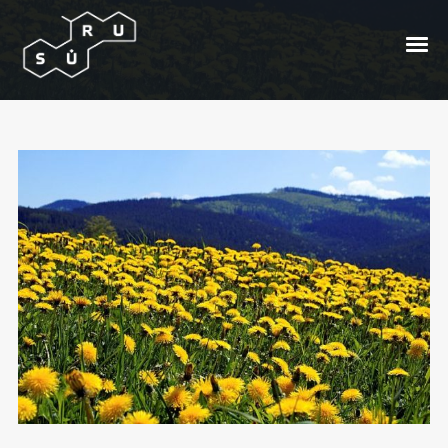
Aštuntoji kovo diena
Posted On
2017/03/08
In
Kūnas
by
Andrzej
Bong