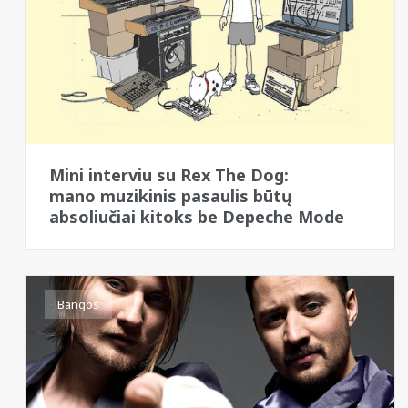
Mini interviu su Rex The Dog:
mano muzikinis pasaulis būtų
absoliučiai kitoks be Depeche Mode
Bangos