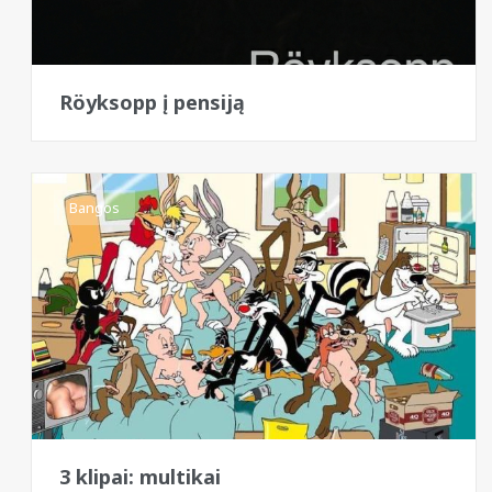
Röyksopp į pensiją
Bangos
3 klipai: multikai