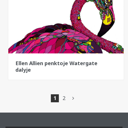
Ellen Allien penktoje Watergate
dalyje
Posts
1
2
pagination