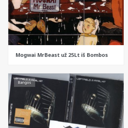
Mogwai MrBeast už 25Lt iš Bombos
Bangos