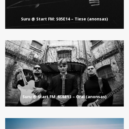
Suru @ Start FM: S05E14 – Tiese (anonsas)
Suru @ Start FM: S05E13 – Orai (anonsas)