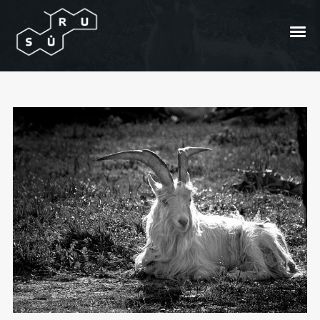
Su Ožio diena
Posted On
2010/11/12
In
Folkas
by
Andrzej
Bong