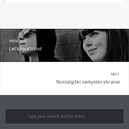
PREVIOUS
Let’s rock’n’riot
NEXT
Nostalgiški vaikystės ekranai
A post shared by Suru.lt - music multiactivity (@surufortherecord)