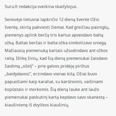
Suru.lt redakcija sveikina skaitytojus.
Senovėje lietuviai lapkričio 12 dieną šventė Ožio
šventę, skirtą pakviesti žiemai. Kad greičiau pasnigtų,
piemenys aplink beržą tris kartus apvesdavo baltą
ožką. Baltas beržas ir balta ožka simbolizavo sniegą.
Mažiausią piemenuką kartais užsodindavo ant ožkos
raitą. Išlikę žinių, kad šią dieną piemenukai žaisdavo
žaidimą „oželį“ – prie galvos pridėję pirštus
„baidydavosi“, erzindavo vienas kitą. Ožiai buvo
papuošiami kaip karaliai, su karūnomis, vaišinami
kopūstais ir morkomis. Šią dieną lauke ant laužo
piemenukai paskutinį kartą kepdavo savo skanėstą –
kiaušinienę iš dvylikos kiaušinių.