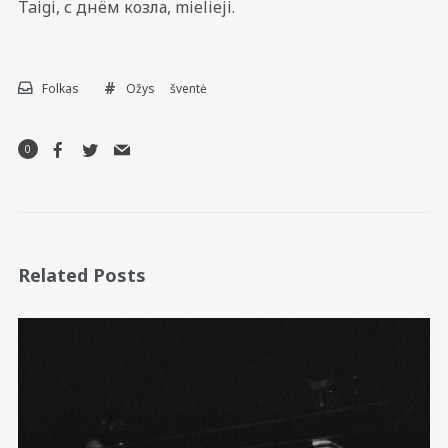
Taigi, с днём козла, mielieji.
Folkas
Ožys
šventė
0
Related Posts