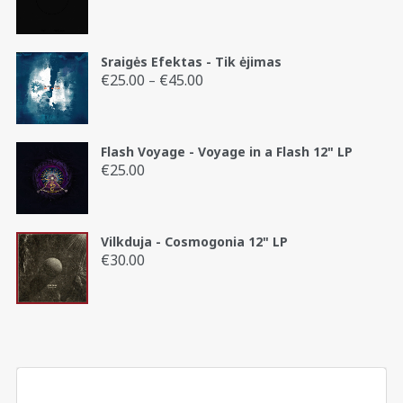
Sraigės Efektas - Tik ėjimas
€
25.00
€
45.00
Price
–
range:
€25.00
through
Flash Voyage - Voyage in a Flash 12" LP
€45.00
€
25.00
Vilkduja - Cosmogonia 12" LP
€
30.00