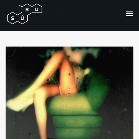
Pissant
Posted On
2010/11/21
In
Kur vynas?
by
Andrzej
Bong