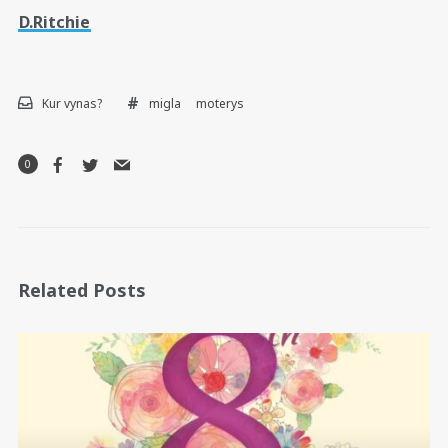
D.Ritchie
Kur vynas?
migla
moterys
0
Related Posts