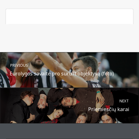
PREVIOUS
Eurolygos savaitė pro suru.lt objektyvą (foto)
NEXT
Priemiesčių karai
A post shared by Suru.lt - music multiactivity (@surufortherecord)