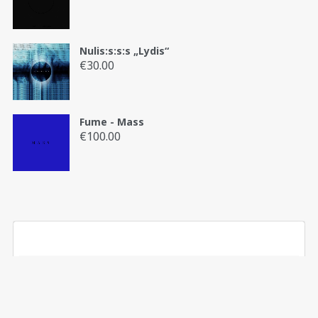
Nulis:s:s:s „Lydis“
€
30.00
Fume - Mass
€
100.00