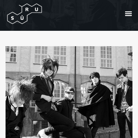
Naujosios The Horrors spalvos
Posted On
2011/07/07
In
Bangos
by
Paulius
Ilius