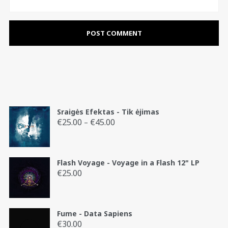
Sraigės Efektas - Tik ėjimas
€
25.00
€
45.00
Price
–
range:
€25.00
through
Flash Voyage - Voyage in a Flash 12" LP
€45.00
€
25.00
Fume - Data Sapiens
€
30.00