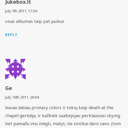
Jukebox.lt
July 7th 2011,
11:04
visas albumas taip pat puikus
REPLY
Ge
July 10th 2011,
20:04
buvau labiau primary colors ir tokių kaip death at the
chapel gerbėja, ir kažkiek suabejojau perklausiusi skying.
bet pamažu imu mėgti, matyt, tie sintikai daro savo. (tom