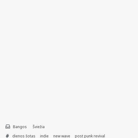
Bangos
Šviežia
dienos šotas
indie
new wave
post punk revival