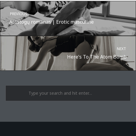
PREVIOUS
Atostogų romanas | Erotic masculine
NEXT
Here’s To The Atom Bomb
A post shared by Suru.lt - music multiactivity (@surufortherecord)