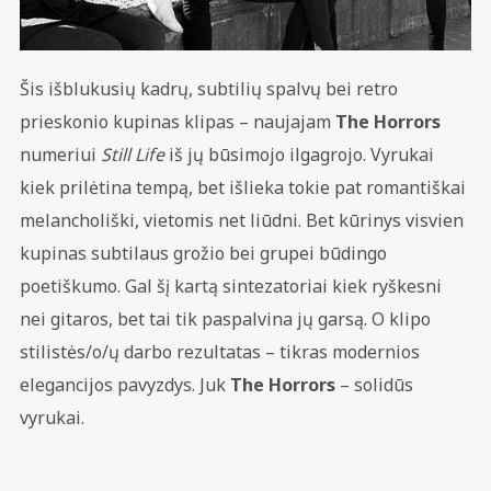
Šis išblukusių kadrų, subtilių spalvų bei retro
prieskonio kupinas klipas – naujajam
The Horrors
numeriui
Still Life
iš jų būsimojo ilgagrojo.
Vyrukai
kiek prilėtina tempą, bet išlieka tokie pat romantiškai
melancholiški, vietomis net liūdni. Bet kūrinys visvien
kupinas subtilaus grožio bei grupei būdingo
poetiškumo. Gal šį kartą sintezatoriai kiek ryškesni
nei gitaros, bet tai tik paspalvina jų garsą. O klipo
stilistės/o/ų darbo rezultatas – tikras modernios
elegancijos pavyzdys. Juk
The Horrors
– solidūs
vyrukai.