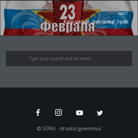
NEXT
Kaip vaikai „patranką“ lipdė
A post shared by Suru.lt - music multiactivity (@surufortherecord)
© SŪRU - druska gyvenimui