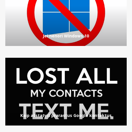
Jei nenori Windows 10
Kaip atstatyti prarastus Google kontaktus