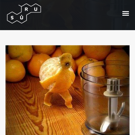
Nabagas Aifounas
Posted On
2010/02/22
In
404
by
Žmogus Avis