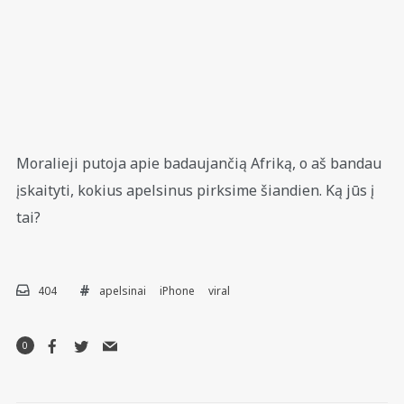
Moralieji putoja apie badaujančią Afriką, o aš bandau
įskaityti, kokius apelsinus pirksime šiandien. Ką jūs į
tai?
404
apelsinai
iPhone
viral
0