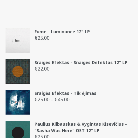
Fume - Luminance 12" LP
€
25.00
Sraigės Efektas - Snaigės Defektas 12" LP
€
22.00
Sraigės Efektas - Tik ėjimas
€
25.00
€
45.00
Price
–
range:
€25.00
through
Paulius Kilbauskas & Vygintas Kisevičius -
€45.00
"Sasha Was Here" OST 12" LP
€
25.00