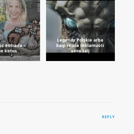
Legendy Polskie arba
os estrada –
kaip reikia reklamuoti
ie kotus
savo šalį
REPLY