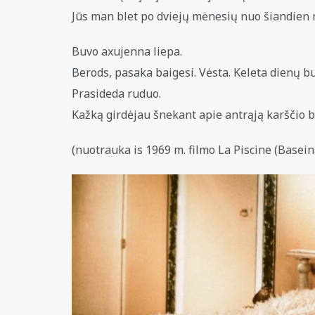
Jūs man blet po dviejų mėnesių nuo šiandien nev
Buvo axujenna liepa.
Berods, pasaka baigesi. Vėsta. Keleta dienų bu
Prasideda ruduo.
Kažką girdėjau šnekant apie antrąją karščio b
(nuotrauka is 1969 m. filmo La Piscine (Basein