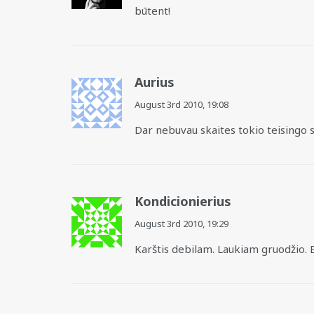
būtent!
Aurius
August 3rd 2010,
19:08
Dar nebuvau skaites tokio teisingo s
Kondicionierius
August 3rd 2010,
19:29
Karštis debilam. Laukiam gruodžio. B