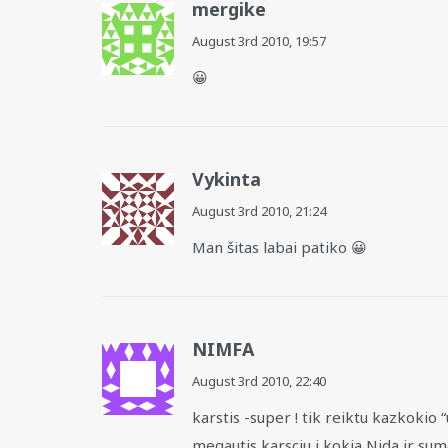
mergike
August 3rd 2010,
19:57
😀
Vykinta
August 3rd 2010,
21:24
Man šitas labai patiko 😀
NIMFA
August 3rd 2010,
22:40
karstis -super ! tik reiktu kazkokio 
megautis karsciu i kokia Nida ir sumo