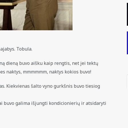
zajabys. Tobula.
ną dieną buvo aišku kaip rengtis, net jei tektų
ų, nes naktys, mmmmmm, naktys kokios buvo!
as. Kiekvienas šalto vyno gurkšnis buvo tiesiog
 buvo galima išjungti kondicionierių ir atsidaryti