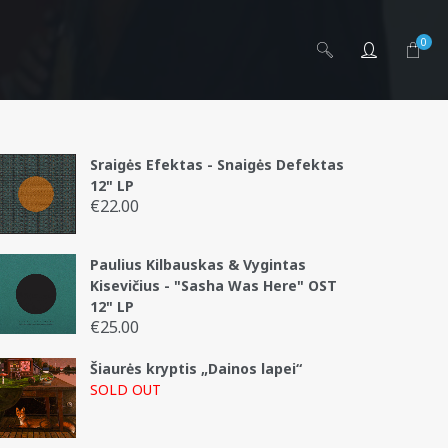
0
Sraigės Efektas - Snaigės Defektas
12" LP
€
22.00
Paulius Kilbauskas & Vygintas
Kisevičius - "Sasha Was Here" OST
12" LP
€
25.00
Šiaurės kryptis „Dainos lapei“
SOLD OUT