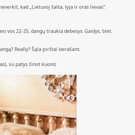
erkit, kad „Lietuvoj šalta, lyja ir oras lievas“.
vo vos 22-25, dangų traukia debesys. Gaidys, blet.
angą? Really? Šąla pirštai berašant.
as), su patys žinot kuom)