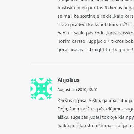
mistisku budu,per tas 5 dienas negau
seima like sostineje rekia ,kaip karst
tikrai pradedi keiksnoti karsti 🙂 ir 
namu – saule pasirodo ,karstis isskec
norim karsto rugpjucio + tikros bob
geras irasas – straight to the point !
Alijošius
August 4th 2010,
18:40
Karštis užpisa. Aišku, galima. cituoja
Deja, žada karštus pūstelėjimus sugrį
aišku, sugebės judėti tokioje klampy
naikinanti karšta tuštuma – tai jau ne