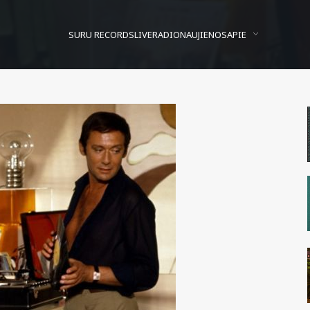
SURU RECORDS
LIVE
RADIO
NAUJIENOS
APIE
Karštis
Posted On
2010/08/03
In
Nuodai
by
Aš Genys