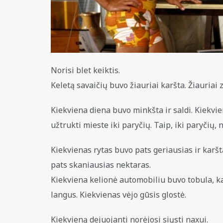
Norisi blet keiktis.
Keletą savaičių buvo žiauriai karšta. Žiauriai 
Kiekviena diena buvo minkšta ir saldi. Kiekvie
užtrukti mieste iki paryčių. Taip, iki paryči
Kiekvienas rytas buvo pats geriausias ir karšt
pats skaniausias nektaras.
Kiekviena kelionė automobiliu buvo tobula, kai
langus. Kiekvienas vėjo gūsis glostė.
Kiekvieną dejuojanti norėjosi siųsti naxui.