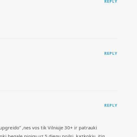
REPLY
REPLY
REPLY
“upgreido” ,nes vos tik Vilniuje 30+ ir patrauki
ki begale pinigu uz 5 dienu poilsi ,kazkokiu ,itin