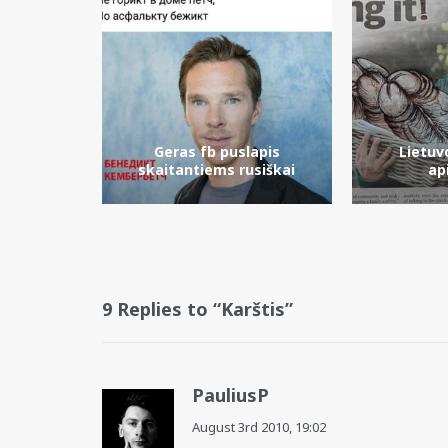
Geras fb puslapis
Lietuv
skaitantiems rusiškai
ap
9 Replies to “Karštis”
PauliusP
August 3rd 2010,
19:02