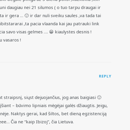
ni daugiau nei 21 silumos ( o tuo tarpu draugai ir
a ir gera … 🙂 ir dar nuli sveiku saules ,va tada tai
,ibitstararai ,ta pacia vlaanda kai jau patrauki link
ia savo visas gelmes …. 😀 kiaulystes desnis !
u vasaros !
REPLY
nt straipsnį, siųst dejuojančius, jog anas baigiasi 🙂
šiant – būvimo lipniais mėgėjai galės džiaugtis. Jeigu,
nėje. Naktys gerai, kad šiltos, bet dieną egzistenciją
ee… Čia ne “kaip Ibizoj”, čia Lietuva.