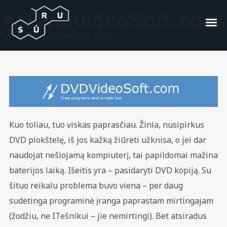
DVD kopija
Posted On
2010/06/02
In
404
by
Arimantas
Gugla
Kuo toliau, tuo viskas paprasčiau. Žinia, nusipirkus
DVD plokštelę, iš jos kažką žiūrėti užknisa, o jei dar
naudojat nešiojamą kompiuterį, tai papildomai mažina
baterijos laiką. Išeitis yra – pasidaryti DVD kopiją. Su
šituo reikalu problema buvo viena – per daug
sudėtinga programinė įranga paprastam mirtingajam
(žodžiu, ne ITešnikui – jie nemirtingi). Bet atsiradus