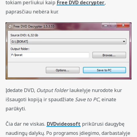
tokiam perliukui kaip
Free DVD decrypter
,
paprasčiau nebėra kur.
Įdedate DVD,
Output folder
laukelyje nurodote kur
išsaugoti kopiją ir spaudžiate
Save to PC
, einate
parūkyti.
Čia dar ne viskas.
DVDvideosoft
prikūrusi daugybę
naudingų dalykų. Po programos įdiegimo, darbastalyje