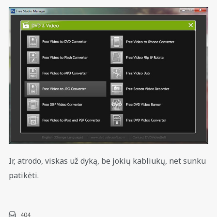
Ir, atrodo, viskas už dyką, be jokių kabliukų, net sunku
patikėti.
404