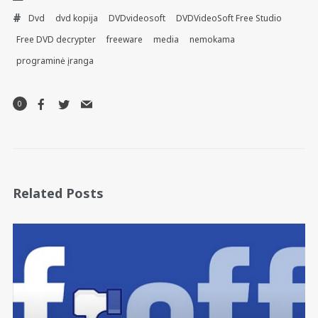
Dvd
dvd kopija
DVDvideosoft
DVDVideoSoft Free Studio
Free DVD decrypter
freeware
media
nemokama
programinė įranga
0
Related Posts