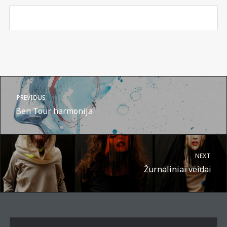
PREVIOUS
Ben Tour harmonija
NEXT
Žurnaliniai veidai
A post shared by Suru.lt - music multiactivity (@surufortherecord)