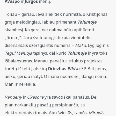
AVaspo
ir
Jurgos
menų.
Toliau – geriau. Ieva šiek tiek nurimsta, o Kristijonas
groja melodingiau, labiau primenant
Tolumoje
skambesį. Ko gero, net galima būtų apibūdinti
„firminį“. Tarp švelnumų įsiterpia vienintelis
disonansais džeržgiantis numeris –
Ataka
. Lyg loginis
Tegul Meluoja
tęsinys, dėl kurio
Tolumoje
ir yra toks
išbalansuotas. Manau, panašius triukus projektas
turėtų iškelti į atskirą
Driezhas
Piktas
EP. Bet jiems,
aišku, geriau matyt. O mano nuomonė į dangų neina.
Man ir nereikia.
Vandeny
ir
Okasore
yra savotiškai panašūs. Dėl
pianino/kanklių pasažų persipinančių su
elektroniniais ritmais. Abu šviesūs, ramūs.
Miraklis