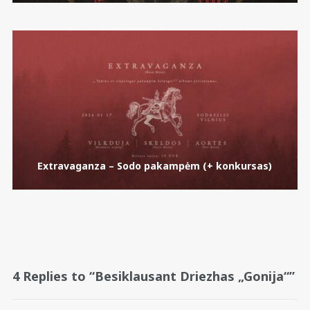
Extravaganza – Sodo pakampėm (+ konkursas)
4 Replies to “Besiklausant Driezhas „Gonija“”