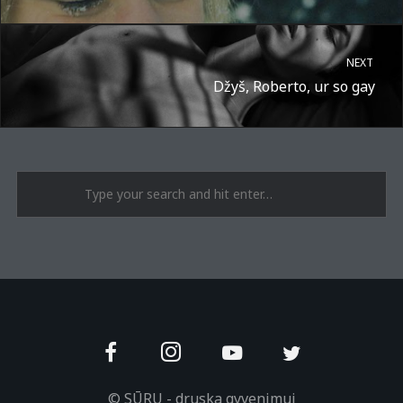
NEXT
Džyš, Roberto, ur so gay
A post shared by Suru.lt - music multiactivity (@surufortherecord)
© SŪRU - druska gyvenimui