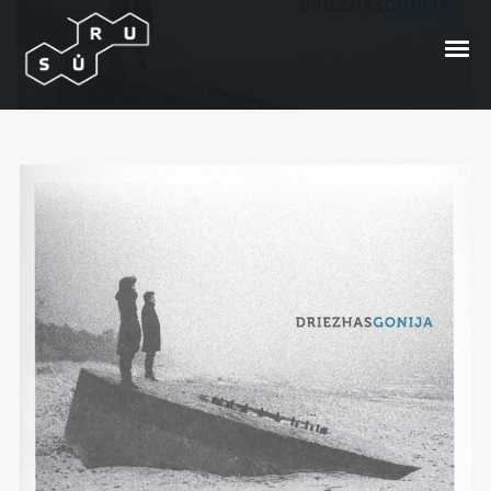
Besiklausant Driezhas
„Gonija“
Posted On
2012/12/05
In
Bangos
by
Andrzej
Bong