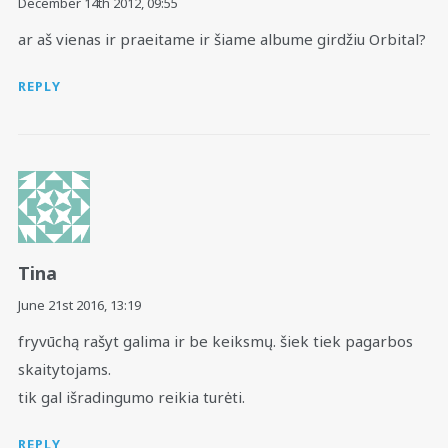
December 14th 2012,
09:55
ar aš vienas ir praeitame ir šiame albume girdžiu Orbital?
REPLY
Tina
June 21st 2016,
13:19
fryvūchą rašyt galima ir be keiksmų. šiek tiek pagarbos
skaitytojams.
tik gal išradingumo reikia turėti.
REPLY