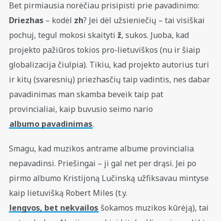
Bet pirmiausia norėčiau prisipisti prie pavadinimo:
Driezhas
– kodėl
zh
? Jei dėl užsieniečių – tai visiškai
pochuj, tegul mokosi skaityti
ž
, sukos. Juoba, kad
projekto pažiūros tokios pro-lietuviškos (nu ir šiaip
globalizacija čiulpia). Tikiu, kad projekto autorius turi
ir kitų (svaresnių) priezhasčių taip vadintis, nes dabar
pavadinimas man skamba beveik taip pat
provincialiai, kaip buvusio seimo nario
albumo pavadinimas
.
Smagu, kad muzikos antrame albume provincialia
nepavadinsi. Priešingai – ji gal net per drąsi. Jei po
pirmo albumo Kristijoną Lučinską užfiksavau mintyse
kaip lietuvišką Robert Miles (t.y.
lengvos, bet nekvailos
šokamos muzikos kūrėją), tai