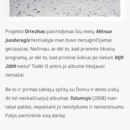
Projekto
Driezhas
pasirodymas šių metų
Mėnuo
Juodaragis
festivalyje man buvo nenuginčijamai
geriausias. Nežinau, ar dėl to, kad pranoko likusią
programą, ar dėl to, kad priminė šokius po lietum
MJR
2009
metu? Todėl iš antro jo albumo tikėjausi
nemažai.
Be to ir pirmas (abiejų splitų su Doniu ir demo įrašų
iki tol neskaičiuoju) albumas
Tolumoje
[2008] man
labai patiko, nepaisant jo netolydumo ir nevientisumo.
Patys įvertinkite visą darbą: