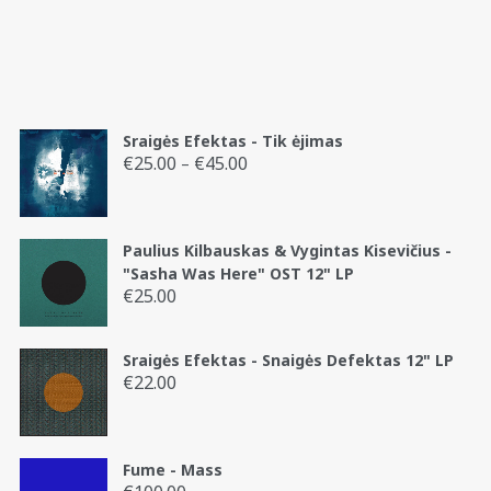
Sraigės Efektas - Tik ėjimas
€
25.00
€
45.00
Price
–
range:
€25.00
through
Paulius Kilbauskas & Vygintas Kisevičius -
€45.00
"Sasha Was Here" OST 12" LP
€
25.00
Sraigės Efektas - Snaigės Defektas 12" LP
€
22.00
Fume - Mass