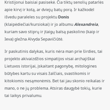
Kristijonui baisiai pasisekė. Čia tiktų senolių patarlės
apie kirvį ir kotą, ar dviejų batų porą. Ir kažkodėl
išvedu paraleles su projektu
Donis
(klaipėdiečiai/kursiokai) ir jo albumu
Alexandreia
,
kuriam savo stiprų ir įtaigų balsą paskolino (kaip ir
Ieva) gležna Alvyda Sepavičiūtė.
Ir paskutinis dalykas, kuris nėra man prie širdies, tai
projekto akivaizdžios simpatijos visai archajiškai
Lietuvos istorijai, įskaitant pagonybę, mitologines
būtybes kartu su visais žalčiais, svastikomis ir
kitokiomis nesąmonėmis. Bet tai jau skonio reikalas ir
mano, o ne jų problema. Atsiras daugybė tokių, kurie
tai laikys privalumu.