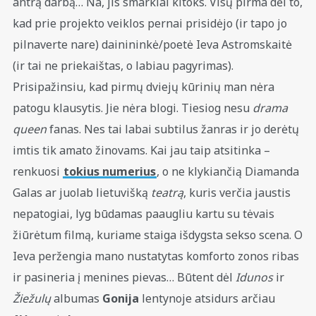
antrą darbą… Na, jis smarkiai kitoks. Visų pirma dėl to,
kad prie projekto veiklos pernai prisidėjo (ir tapo jo
pilnaverte nare) dainininkė/poetė Ieva Astromskaitė
(ir tai ne priekaištas, o labiau pagyrimas).
Prisipažinsiu, kad pirmų dviejų kūrinių man nėra
patogu klausytis. Jie nėra blogi. Tiesiog nesu
drama
queen
fanas. Nes tai labai subtilus žanras ir jo derėtų
imtis tik amato žinovams. Kai jau taip atsitinka –
renkuosi
tokius numerius
, o ne klykiančią Diamanda
Galas ar juolab lietuvišką
teatrą
, kuris verčia jaustis
nepatogiai, lyg būdamas paaugliu kartu su tėvais
žiūrėtum filmą, kuriame staiga išdygsta sekso scena. O
Ieva peržengia mano nustatytas komforto zonos ribas
ir pasineria į menines pievas… Būtent dėl
Idunos
ir
Žiežulų
albumas
Gonija
lentynoje atsidurs arčiau