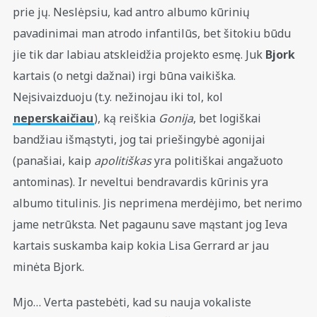
prie jų. Neslėpsiu, kad antro albumo kūrinių
pavadinimai man atrodo infantilūs, bet šitokiu būdu
jie tik dar labiau atskleidžia projekto esmę. Juk
Bjork
kartais (o netgi dažnai) irgi būna vaikiška.
Neįsivaizduoju (t.y. nežinojau iki tol, kol
neperskaičiau
), ką reiškia
Gonija
, bet logiškai
bandžiau išmąstyti, jog tai priešingybė agonijai
(panašiai, kaip
apolitiškas
yra politiškai angažuoto
antominas). Ir neveltui bendravardis kūrinis yra
albumo titulinis. Jis neprimena merdėjimo, bet nerimo
jame netrūksta. Net pagaunu save mąstant jog Ieva
kartais suskamba kaip kokia Lisa Gerrard ar jau
minėta Bjork.
Mjo… Verta pastebėti, kad su nauja vokaliste