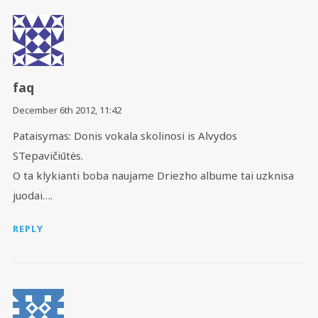
faq
December 6th 2012,
11:42
Pataisymas: Donis vokala skolinosi is Alvydos
STepavičiūtės.
O ta klykianti boba naujame Driezho albume tai uzknisa
juodai….
REPLY