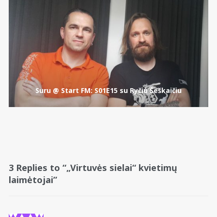
Suru @ Start FM: S01E15 su Ryčiu Šeškaičiu
3 Replies to “„Virtuvės sielai“ kvietimų
laimėtojai”