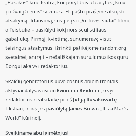
„Pasakos“ kino teatrą, kur poryt bus uždarytas „Kino
po žvaigždėmis“ sezonas. El. paštu prašėme atsiųsti
atsakymą į klausimą, susijusį su „Virtuvės sielai“ filmu,
o Feisbuke – pasiūlyti kokį nors soul stiliaus
gabaliuką. Pirmąjį kvietimą, sunumeravę visus
teisingus atsakymus, išrinkti patikėjome random.org
svetainei, antrąjį – nešališkajam suru.lt muzikos guru
Bongui aka vyr. redaktorius.
Skaičių generatorius buvo dosnus abiem frontais
aktyviai dalyvavusiam
Ramūnui Keidūnui
, o vyr.
redaktorius neatsilaikė prieš
Juliją Rusakovaitę
,
tiksliau, prieš jos pasiūlytą James Brown „It’s a Man’s
World“ kūrinėlį.
Sveikiname abu laimėtojus!