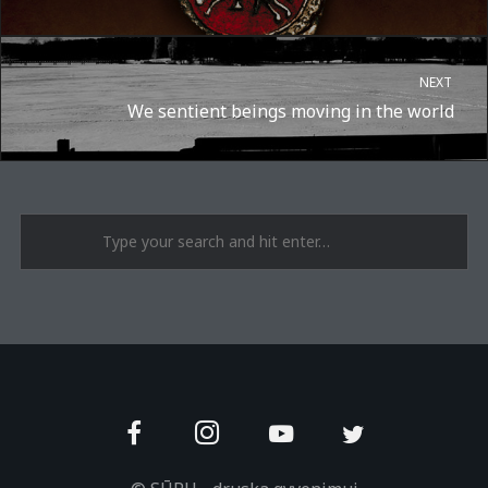
NEXT
We sentient beings moving in the world
A post shared by Suru.lt - music multiactivity (@surufortherecord)