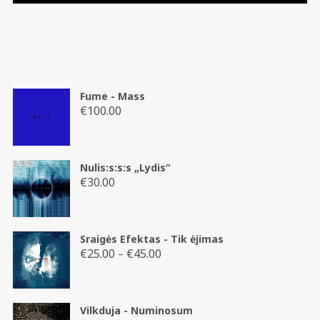
Fume - Mass
€
100.00
Nulis:s:s:s „Lydis“
€
30.00
Sraigės Efektas - Tik ėjimas
€
25.00
€
45.00
Price
–
range:
€25.00
through
Vilkduja - Numinosum
€45.00