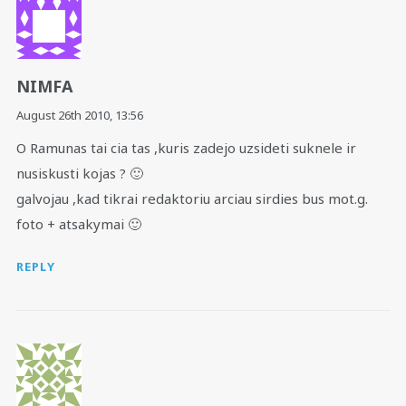
NIMFA
August 26th 2010,
13:56
O Ramunas tai cia tas ,kuris zadejo uzsideti suknele ir
nusiskusti kojas ? 🙂
galvojau ,kad tikrai redaktoriu arciau sirdies bus mot.g.
foto + atsakymai 🙂
REPLY