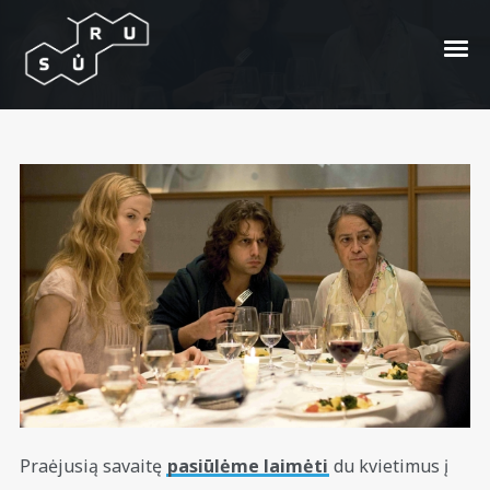
„Virtuvės sielai“ kvietimų
laimėtojai
Posted On
2010/08/26
In
Ašaros
by
Martynas
Nostra
Praėjusią savaitę
pasiūlėme laimėti
du kvietimus į