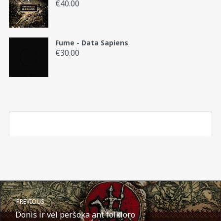
€
40.00
Fume - Data Sapiens
€
30.00
PREVIOUS
Donis ir vėl peršoka ant folkloro