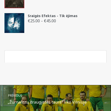
Sraigės Efektas - Tik ėjimas
€
25.00
€
45.00
Price
–
range:
€25.00
through
€45.00
PREVIOUS
„Žurnalistų draugystės taurė“ liko Vilniuje