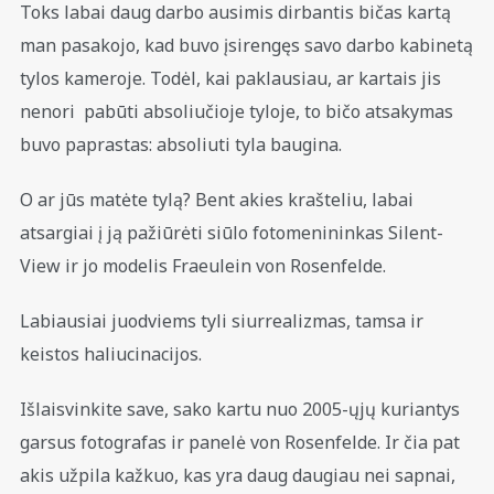
Toks labai daug darbo ausimis dirbantis bičas kartą
man pasakojo, kad buvo įsirengęs savo darbo kabinetą
tylos kameroje. Todėl, kai paklausiau, ar kartais jis
nenori pabūti absoliučioje tyloje, to bičo atsakymas
buvo paprastas: absoliuti tyla baugina.
O ar jūs matėte tylą? Bent akies krašteliu, labai
atsargiai į ją pažiūrėti siūlo fotomenininkas Silent-
View ir jo modelis Fraeulein von Rosenfelde.
Labiausiai juodviems tyli siurrealizmas, tamsa ir
keistos haliucinacijos.
Išlaisvinkite save, sako kartu nuo 2005-ųjų kuriantys
garsus fotografas ir panelė von Rosenfelde. Ir čia pat
akis užpila kažkuo, kas yra daug daugiau nei sapnai,