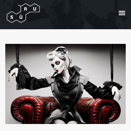
Tylos įsakymai
Posted On
2010/03/03
In
Ašaros
by
Žmogus
Avis