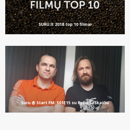
SURU.lt 2018 top 10 filmai
Suru @ Start FM: S01E15 su Ryčiu Šeškaičiu