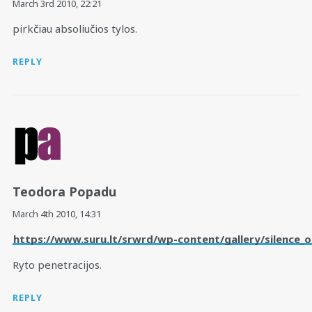
March 3rd 2010,
22:21
pirkčiau absoliučios tylos.
REPLY
Teodora Popadu
March 4th 2010,
14:31
https://www.suru.lt/srwrd/wp-content/gallery/silence_o
Ryto penetracijos.
REPLY