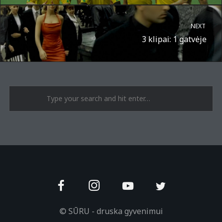
NEXT
3 klipai: 1 gatvėje
A post shared by Suru.lt - music multiactivity (@surufortherecord)
© SŪRU - druska gyvenimui