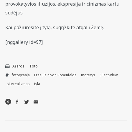
provokatyvios iliuzijos, ekspresija ir cinizmas kartu
sudėjus.
Kai pažiūrėsite į tylą, sugrįžkite atgal į Žemę.
[nggallery id=97]
Ašaros
Foto
fotografija
Fraeulein von Rosenfelde
moterys
Silent-View
siurrealizmas
tyla
0