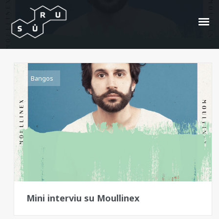
The KDMS
Bangos
Mini interviu su Moullinex