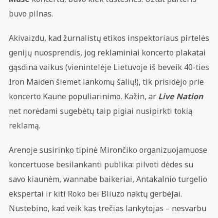
buvo pilnas.
Akivaizdu, kad žurnalistų etikos inspektoriaus pirtelės
genijų nuosprendis, jog reklaminiai koncerto plakatai
gąsdina vaikus (vienintelėje Lietuvoje iš beveik 40-ties
Iron Maiden šiemet lankomų šalių!), tik prisidėjo prie
koncerto Kaune populiarinimo. Kažin, ar
Live Nation
net norėdami sugebėtų taip pigiai nusipirkti tokią
reklamą.
Arenoje susirinko tipinė Mirončiko organizuojamuose
koncertuose besilankanti publika: pilvoti dėdes su
savo kiaunėm, wannabe baikeriai, Antakalnio turgelio
ekspertai ir kiti Roko bei Bliuzo naktų gerbėjai.
Nustebino, kad veik kas trečias lankytojas – nesvarbu