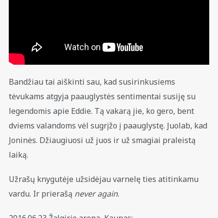
Bandžiau tai aiškinti sau, kad susirinkusiems
tėvukams atgyja paauglystės sentimentai susiję su
legendomis apie Eddie. Tą vakarą jie, ko gero, bent
dviems valandoms vėl sugrįžo į paauglystę. Juolab, kad
Joninės. Džiaugiuosi už juos ir už smagiai praleistą
laiką.
Užrašų knygutėje užsidėjau varnelę ties atitinkamu
vardu. Ir prierašą
never again
.
2016.06.23 Žalgirio arena, Kaunas
: