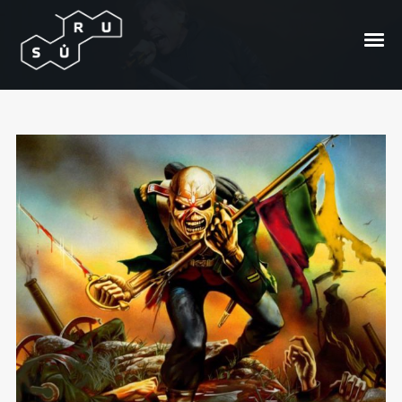
Iron Maiden pensų koncertas
pensams
Posted On
2016/06/27
In
Bangos
by
Andrzej
Bong