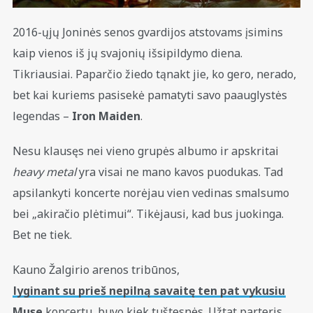
2016-ųjų Joninės senos gvardijos atstovams įsimins
kaip vienos iš jų svajonių išsipildymo diena.
Tikriausiai. Paparčio žiedo tąnakt jie, ko gero, nerado,
bet kai kuriems pasisekė pamatyti savo paauglystės
legendas –
Iron Maiden
.
Nesu klausęs nei vieno grupės albumo ir apskritai
heavy metal
yra visai ne mano kavos puodukas. Tad
apsilankyti koncerte norėjau vien vedinas smalsumo
bei „akiračio plėtimui“. Tikėjausi, kad bus juokinga.
Bet ne tiek.
Kauno Žalgirio arenos tribūnos,
lyginant su prieš nepilną savaitę ten pat vykusiu
Muse
koncertu, buvo kiek tuštesnės. Užtat parteris