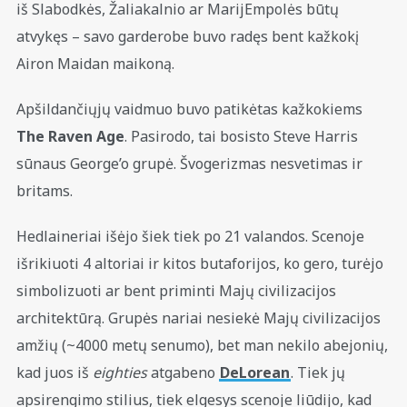
iš Slabodkės, Žaliakalnio ar MarijEmpolės būtų
atvykęs – savo garderobe buvo radęs bent kažkokį
Airon Maidan maikoną.
Apšildančiųjų vaidmuo buvo patikėtas kažkokiems
The Raven Age
. Pasirodo, tai bosisto Steve Harris
sūnaus George’o grupė. Švogerizmas nesvetimas ir
britams.
Hedlaineriai išėjo šiek tiek po 21 valandos. Scenoje
išrikiuoti 4 altoriai ir kitos butaforijos, ko gero, turėjo
simbolizuoti ar bent priminti Majų civilizacijos
architektūrą. Grupės nariai nesiekė Majų civilizacijos
amžių (~4000 metų senumo), bet man nekilo abejonių,
kad juos iš
eighties
atgabeno
DeLorean
. Tiek jų
apsirengimo stilius, tiek elgesys scenoje liūdijo, kad