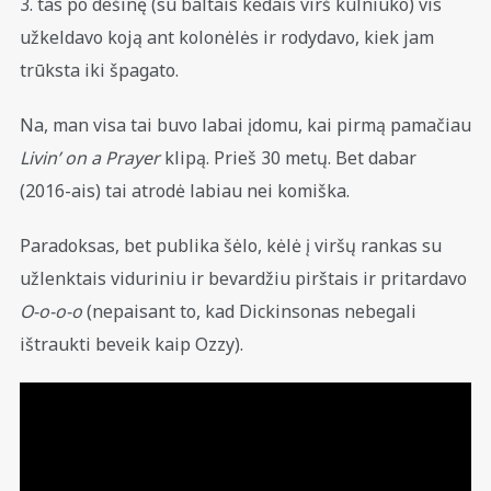
3. tas po dešinę (su baltais kedais virš kulniuko) vis
užkeldavo koją ant kolonėlės ir rodydavo, kiek jam
trūksta iki špagato.
Na, man visa tai buvo labai įdomu, kai pirmą pamačiau
Livin’ on a Prayer
klipą. Prieš 30 metų. Bet dabar
(2016-ais) tai atrodė labiau nei komiška.
Paradoksas, bet publika šėlo, kėlė į viršų rankas su
užlenktais viduriniu ir bevardžiu pirštais ir pritardavo
O-o-o-o
(nepaisant to, kad Dickinsonas nebegali
ištraukti beveik kaip Ozzy).