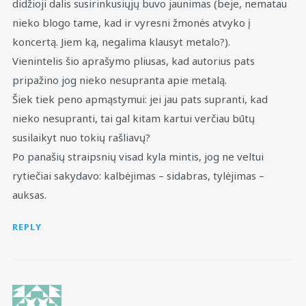
didžioji dalis susirinkusiųjų buvo jaunimas (beje, nematau
nieko blogo tame, kad ir vyresni žmonės atvyko į
koncertą. Jiem ką, negalima klausyt metalo?).
Vienintelis šio aprašymo pliusas, kad autorius pats
pripažino jog nieko nesupranta apie metalą.
Šiek tiek peno apmąstymui: jei jau pats supranti, kad
nieko nesupranti, tai gal kitam kartui verčiau būtų
susilaikyt nuo tokių rašliavų?
Po panašių straipsnių visad kyla mintis, jog ne veltui
rytiečiai sakydavo: kalbėjimas – sidabras, tylėjimas –
auksas.
REPLY