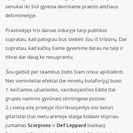
senukai iki šiol gyvena devintame praeito amžiaus
dešimtmetyje.
Prastovėjęs tris dainas viduryje tarp publikos
supratau, kad patogiau bus stebėti
šou
iš tribūnų. Dar
supratau, kad kažką šiame gyvenime darau ne taip ir
tikrai dar daug ko nesuprantu.
Šou
galbūt per skambus žodis šiam cirkui apibūdinti.
Nes vieninteliai efektai (be minėtų butaforijų) buvo:
1. keičiamos užuolaidos, vaizduojančios Eddie (tai
grupės naminis gyvūnas) skirtingose pozose;
2. į vieną eilę priekyje išsirikiuojantys visi keturi
gitaristai (tuo metu arenoje staiga būdavo stipriau
juntamas
Scorpions
ir
Def Leppard
tvaikas);