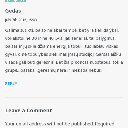
Gedas
July 7th 2016,
15:03
Galima sutikti, balso nelabai tempė, bet yra keli dalykai,
vokalistui ne 30 ir ne 40…visi jau seneliai, tai palyginus,
balsas ir jų skleidžiama energija tobuli, tuo labiau viskas
gyvai, o ne tobulybės siekimas įrašų studijoj. Garsas aišku
visada gali būti geresnis. Bet šiaip koncas nuostabus, tokia
grupė…pasaka…geresnių nėra ir niekada nebus.
REPLY
Leave a Comment
Your email address will not be published.
Required