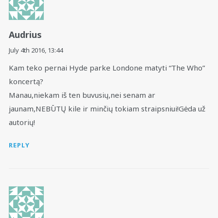
Audrius
July 4th 2016,
13:44
Kam teko pernai Hyde parke Londone matyti “The Who”
koncertą?
Manau,niekam iš ten buvusių,nei senam ar
jaunam,NEBŪTŲ kile ir minčių tokiam straipsniui!Gėda už
autorių!
REPLY