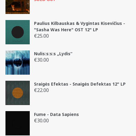
Paulius Kilbauskas & Vygintas Kisevičius -
"Sasha Was Here" OST 12" LP
€
25.00
Nulis:s:s:s „Lydis“
€
30.00
Sraigės Efektas - Snaigės Defektas 12" LP
€
22.00
Fume - Data Sapiens
€
30.00