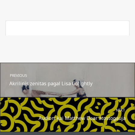
PREVIOUS
Akrilinis zenitas pagal Lisa Golightly
NEXT
Audion: kai Matthew Dear atostogauja
A post shared by Suru.lt - music multiactivity (@surufortherecord)