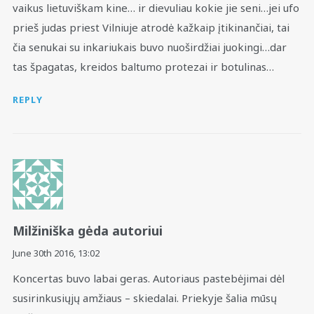
vaikus lietuviškam kine… ir dievuliau kokie jie seni…jei ufo
prieš judas priest Vilniuje atrodė kažkaip įtikinančiai, tai
čia senukai su inkariukais buvo nuoširdžiai juokingi…dar
tas špagatas, kreidos baltumo protezai ir botulinas…
REPLY
Milžiniška gėda autoriui
June 30th 2016,
13:02
Koncertas buvo labai geras. Autoriaus pastebėjimai dėl
susirinkusiųjų amžiaus – skiedalai. Priekyje šalia mūsų