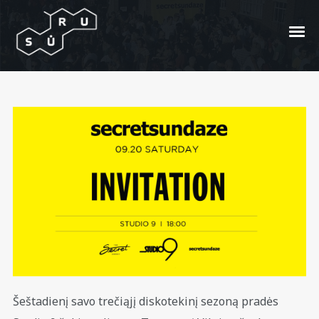
Du kvietimai į Secretsundaze
diskoteką dovanų
Posted On
2014/09/15
In
Afiša
by
Suru.lt
Šeštadienį savo trečiąjį diskotekinį sezoną pradės