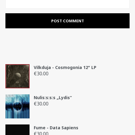
Vilkduja - Cosmogonia 12" LP
€
30.00
Nulis:s:s:s „Lydis“
€
30.00
Fume - Data Sapiens
€
30.00