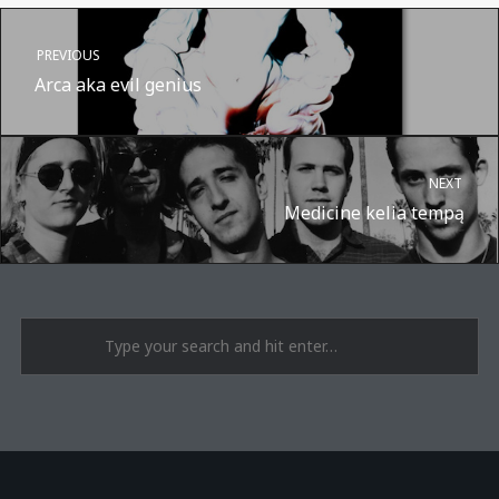
PREVIOUS
Arca aka evil genius
NEXT
Medicine kelia tempą
A post shared by Suru.lt - music multiactivity (@surufortherecord)