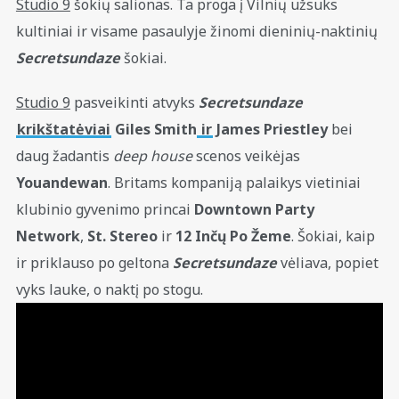
Studio 9
šokių salionas. Ta proga į Vilnių užsuks
kultiniai ir visame pasaulyje žinomi dieninių-naktinių
Secretsundaze
šokiai.
Studio 9
pasveikinti atvyks
Secretsundaze
krikštatėviai
Giles Smith
ir
James Priestley
bei
daug žadantis
deep house
scenos veikėjas
Youandewan
. Britams kompaniją palaikys vietiniai
klubinio gyvenimo princai
Downtown Party
Network
,
St. Stereo
ir
12 Inčų Po Žeme
. Šokiai, kaip
ir priklauso po geltona
Secretsundaze
vėliava, popiet
vyks lauke, o naktį po stogu.