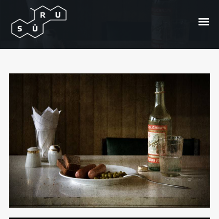
Ar prie Sovieto buvo geriau?
Posted On
2012/05/31
In
Ašaros
by
Andrzej
Bong