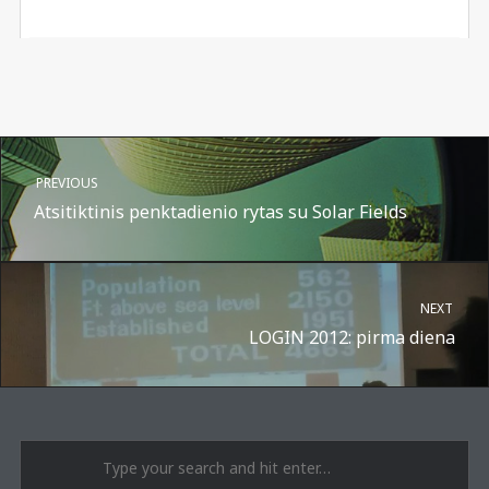
PREVIOUS
Atsitiktinis penktadienio rytas su Solar Fields
NEXT
LOGIN 2012: pirma diena
A post shared by Suru.lt - music multiactivity (@surufortherecord)