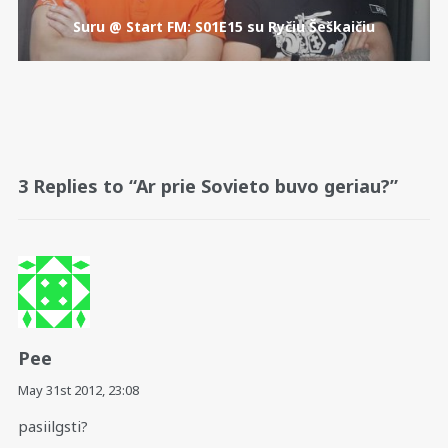
Suru @ Start FM: S01E15 su Ryčiu Šeškaičiu
3 Replies to “Ar prie Sovieto buvo geriau?”
Pee
May 31st 2012,
23:08
pasiilgsti?