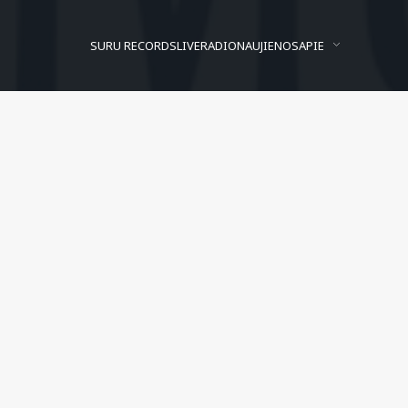
SURU RECORDS
LIVE
RADIO
NAUJIENOS
APIE
tyrimai