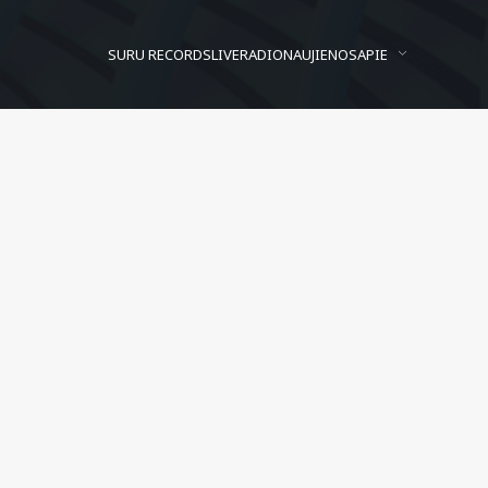
SURU RECORDS
LIVE
RADIO
NAUJIENOS
APIE
Strands