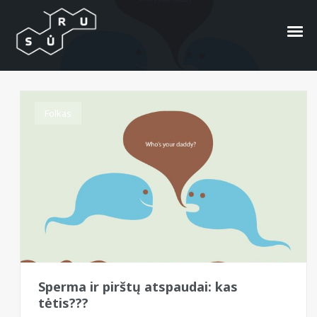
pirštų atspaudai
Folkas
Sperma ir pirštų atspaudai: kas
tėtis???