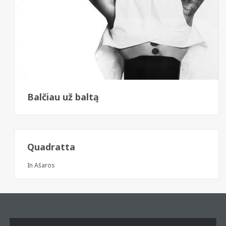
Balčiau už baltą
Quadratta
In
Ašaros