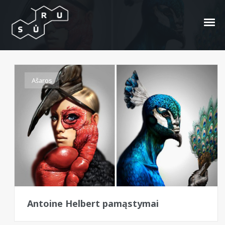
Antoine Helbert
Ašaros
Antoine Helbert pamąstymai