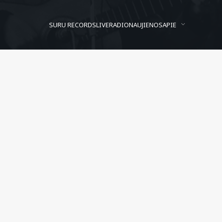
SURU RECORDS
LIVE
RADIO
NAUJIENOS
APIE
Alvydas Jegelevičius