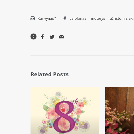
Kur vynas?
celofanas
moterys
užrištomis ak
0
Related Posts