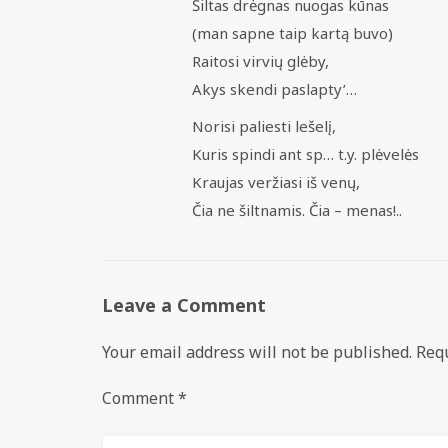
Šiltas drėgnas nuogas kūnas
(man sapne taip kartą buvo)
Raitosi virvių glėby,
Akys skendi paslapty’…
Norisi paliesti lešelį,
Kuris spindi ant sp… t.y. plėvelės
Kraujas veržiasi iš venų,
Čia ne šiltnamis. Čia – menas!..
Leave a Comment
Your email address will not be published.
Requ
Comment
*