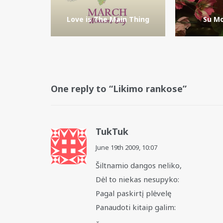
Love is The Main Thing
Su Mo
One reply to “Likimo rankose”
TukTuk
June 19th 2009,
10:07
Šiltnamio dangos neliko,
Dėl to niekas nesupyko:
Pagal paskirtį plėvelę
Panaudoti kitaip galim: