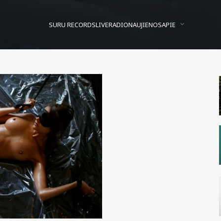
SURU RECORDS
LIVE
RADIO
NAUJIENOS
APIE
Likimo rankose
Posted On
2009/06/18
In
Kur vynas?
by
Andrzej Bon