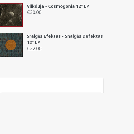
Vilkduja - Cosmogonia 12" LP
€
30.00
Sraigės Efektas - Snaigės Defektas
12" LP
€
22.00