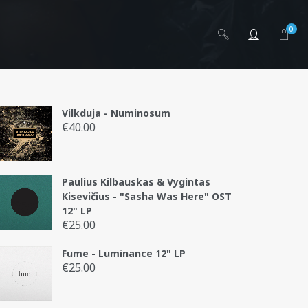
0
Vilkduja - Numinosum
€
40.00
Paulius Kilbauskas & Vygintas
g
Kisevičius - "Sasha Was Here" OST
12" LP
€
25.00
Fume - Luminance 12" LP
€
25.00