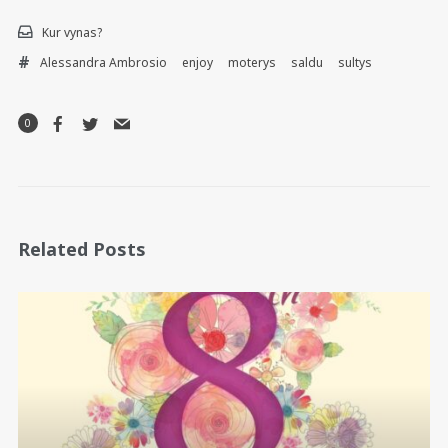
Kur vynas?
Alessandra Ambrosio
enjoy
moterys
saldu
sultys
0
Related Posts