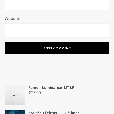
Website
Fume - Luminance 12" LP
€
25.00
Sraigės Efektas - Tik ėjimas