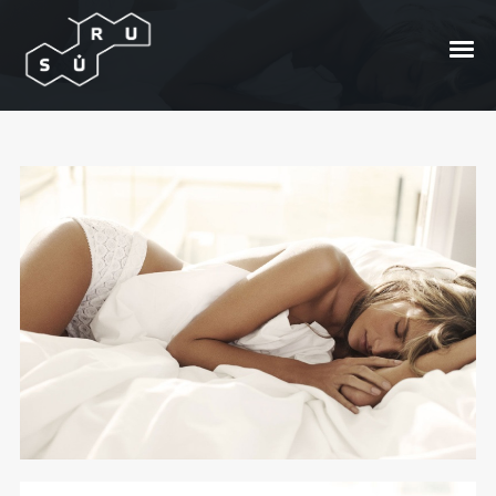
Forever
Posted On
2010/04/22
In
Kur vynas?
by
Andrzej
Bong