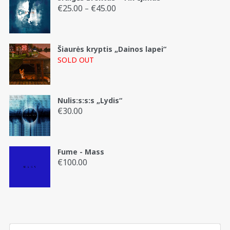
€
25.00
€
45.00
Price
–
range:
€25.00
through
Šiaurės kryptis „Dainos lapei“
€45.00
SOLD OUT
Nulis:s:s:s „Lydis“
€
30.00
Fume - Mass
€
100.00