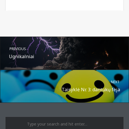
PREVIOUS
Ugnikalniai
NEXT
Taisyklė Nr. 3: dantukų fėja
A post shared by Suru.lt - music multiactivity (@surufortherecord)