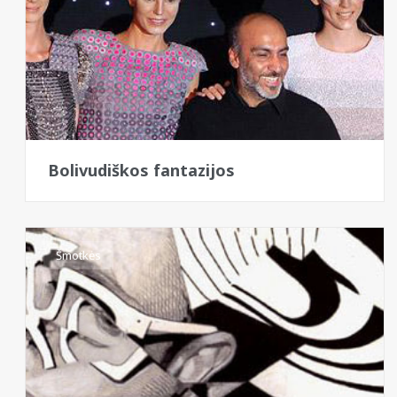
Bolivudiškos fantazijos
Šmotkės