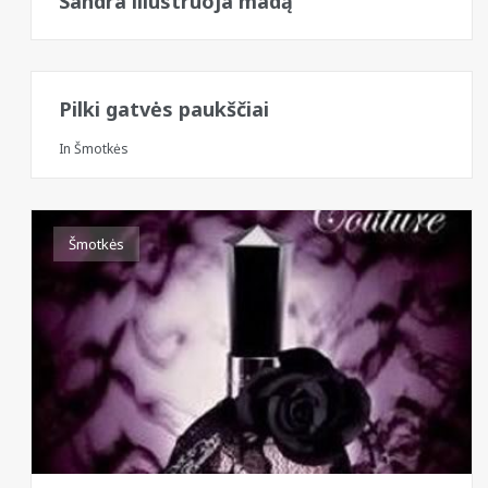
Sandra iliustruoja madą
Pilki gatvės paukščiai
In
Šmotkės
Šmotkės