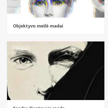
Objektyvo meilė madai
Šmotkės