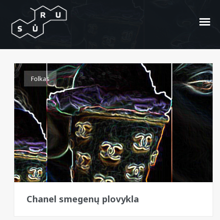
Meile Poisson
Folkas
Chanel smegenų plovykla