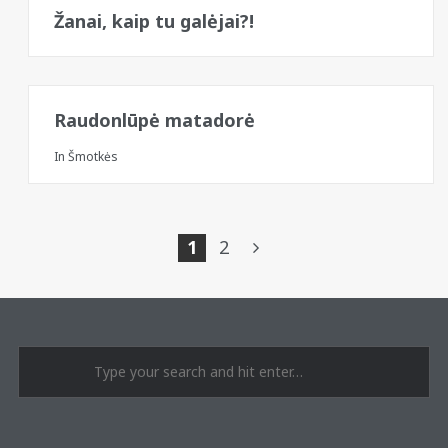
Žanai, kaip tu galėjai?!
Raudonlūpė matadorė
In
Šmotkės
Posts
1
2
pagination