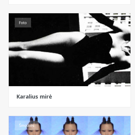
Foto
Karalius mirė
Šmotkės