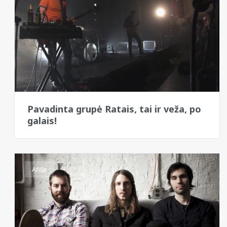
Pavadinta grupė Ratais, tai ir veža, po
galais!
Afiša