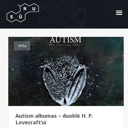
post metal
Afiša
Autism albumas – duoklė H. P.
Lovecraft’ui