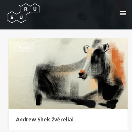
pastelės
Ašaros
Andrew Shek žvėreliai