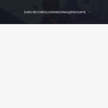
SURU RECORDS
LIVE
RADIO
NAUJIENOS
APIE
(Krazy Baldhead