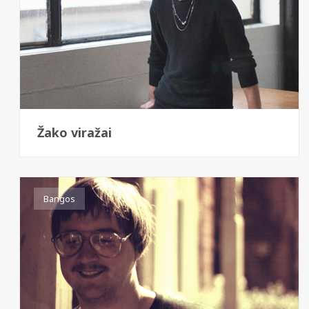
Žako viražai
Bangos