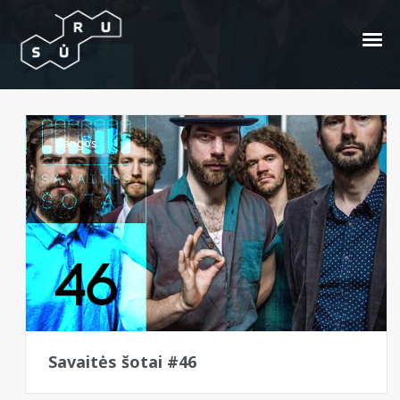
FaltyDL
Bangos
Savaitės šotai #46