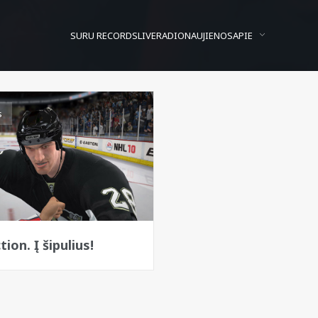
SURU RECORDS
LIVE
RADIO
NAUJIENOS
APIE
s
crush
ion. Į šipulius!