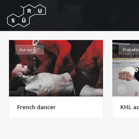
Kur vyras?
Prakaita
French dancer
KHL act