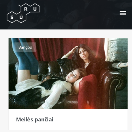
Chains Of Love
Bangos
Meilės pančiai