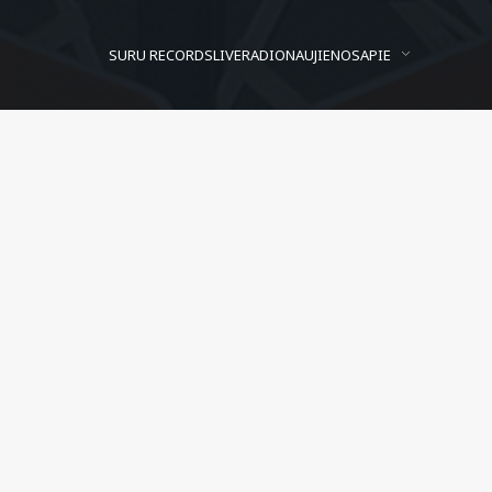
SURU RECORDS
LIVE
RADIO
NAUJIENOS
APIE
Brokn Window