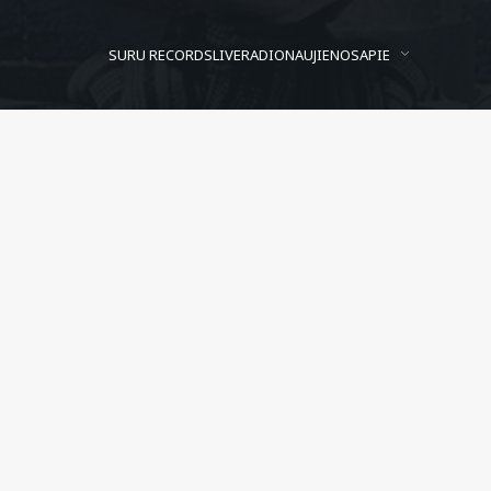
SURU RECORDS
LIVE
RADIO
NAUJIENOS
APIE
Anne-Catherine