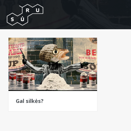
Ašaros
Gal silkės?