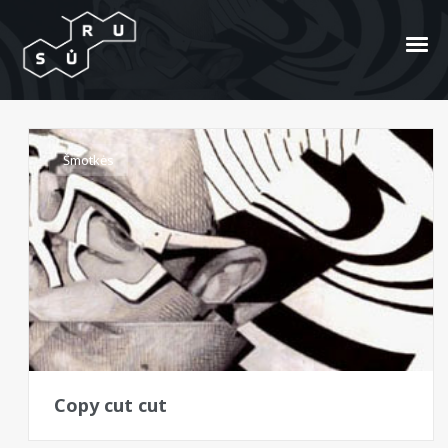
Anna Higgie
Šmotkės
Copy cut cut