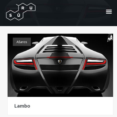
Ankonian
Ašaros
Lambo