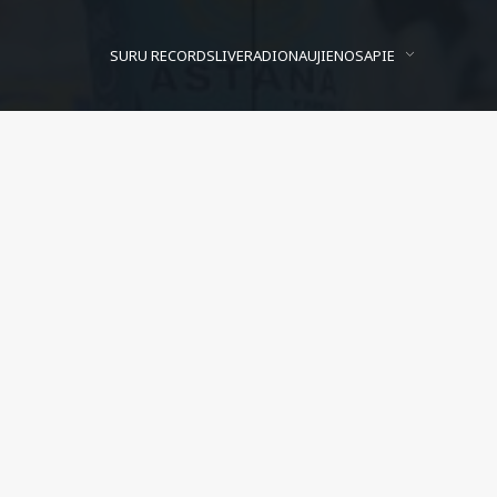
SURU RECORDS
LIVE
RADIO
NAUJIENOS
APIE
Andy Schleck