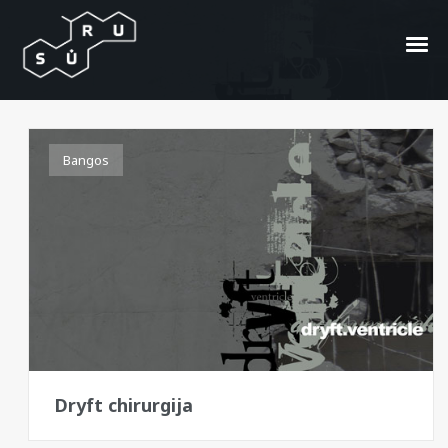
And Again
Bangos
Dryft chirurgija