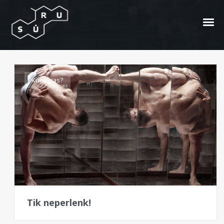
Álvaro Villarrubia
Kur vyras?
Tik neperlenk!