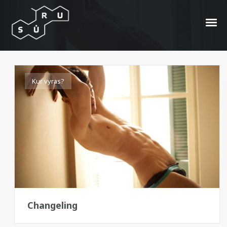
Alvaro Casavechia
Kur vyras?
Changeling