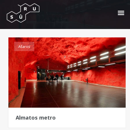
Almata
Ašaros
Almatos metro