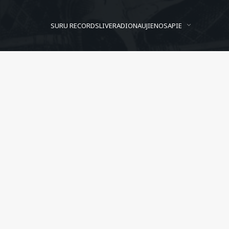
SURU RECORDS
LIVE
RADIO
NAUJIENOS
APIE
Alien